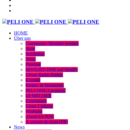
HOME
Über uns
Community Member werden
Shop
Sendeplan
Team
Playliste
HOTLIST ONE auf Spotify
Urban Radio Nation
Kontakt
Partner & Sponsoren
PELI ONE Locations
DJ MELDER
Empfangen
Unser Linktree
Werbung
About Us (EN)
À propos de nous (FR)
News