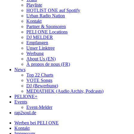
Playliste
HOTLIST ONE auf Spotify
Urban Radio Nation
Kontakt
Partner & Sponsoren
PELI ONE Locations
DJ MELDER
Empfangen
Unser Linktree
Werbung
About Us (EN)
À propos de nous (FR)
News
Top 22 Charts
VOTE Songs
DJ (Bewerbung)
MEDIATHEK (Audio Archiv, Podcasts)
PELIONE+
Events
Event-Melder
rap2soul.de
Werben bei PELI ONE
Kontakt
Impressum