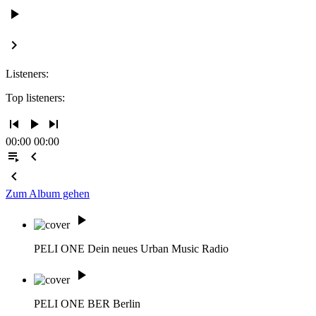
play_arrow
keyboard_arrow_right
Listeners:
Top listeners:
skip_previous
play_arrow
skip_next
00:00
00:00
playlist_play
chevron_left
chevron_left
Zum Album gehen
play_arrow
PELI ONE
Dein neues Urban Music Radio
play_arrow
PELI ONE BER
Berlin