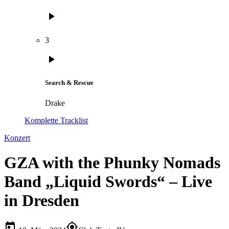
play_arrow
3
play_arrow
Search & Rescue
Drake
Komplette Tracklist
Konzert
GZA with the Phunky Nomads
Band „Liquid Swords“ – Live
in Dresden
today
my_location