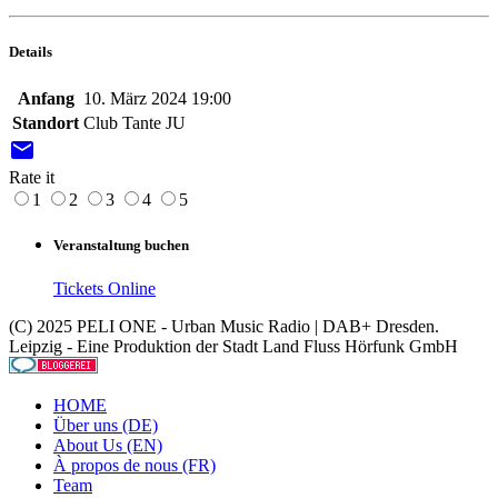
Details
Anfang
10. März 2024 19:00
Standort
Club Tante JU
email
Rate it
1
2
3
4
5
Veranstaltung buchen
Tickets Online
(C) 2025 PELI ONE - Urban Music Radio | DAB+ Dresden.
Leipzig - Eine Produktion der Stadt Land Fluss Hörfunk GmbH
HOME
Über uns (DE)
About Us (EN)
À propos de nous (FR)
Team