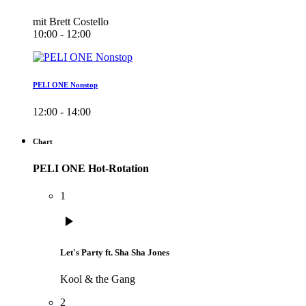
mit Brett Costello
10:00 - 12:00
PELI ONE Nonstop
12:00 - 14:00
Chart
PELI ONE Hot-Rotation
1
play_arrow
Let's Party ft. Sha Sha Jones
Kool & the Gang
2