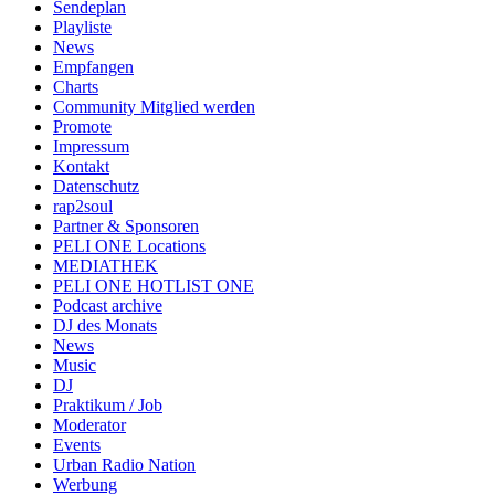
Sendeplan
Playliste
News
Empfangen
Charts
Community Mitglied werden
Promote
Impressum
Kontakt
Datenschutz
rap2soul
Partner & Sponsoren
PELI ONE Locations
MEDIATHEK
PELI ONE HOTLIST ONE
Podcast archive
DJ des Monats
News
Music
DJ
Praktikum / Job
Moderator
Events
Urban Radio Nation
Werbung