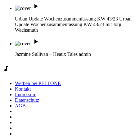
play_arrow
Urban Update Wochenzusammenfassung KW 43/23
Urban
Update Wochenzusammenfassung KW 43/23 mit Jörg
Wachsmuth
play_arrow
Jazmine Sullivan – Heaux Tales
admin
music_note
Werben bei PELI ONE
Kontakt
Impressum
Datenschutz
AGB