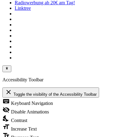
Radiowerbung ab 20€ am Tag!
Linktree
Accessibility Toolbar
close
Toggle the visibility of the Accessibility Toolbar
keyboard
Keyboard Navigation
visibility_off
Disable Animations
nights_stay
Contrast
format_size
Increase Text
text_fields