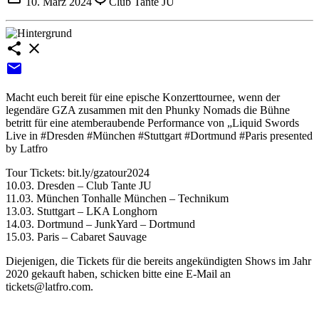
10. März 2024
Club Tante JU
share
close
email
Macht euch bereit für eine epische Konzerttournee, wenn der
legendäre GZA zusammen mit den Phunky Nomads die Bühne
betritt für eine atemberaubende Performance von „Liquid Swords
Live in #Dresden #München #Stuttgart #Dortmund #Paris presented
by Latfro
Tour Tickets: bit.ly/gzatour2024
10.03. Dresden – Club Tante JU
11.03. München Tonhalle München – Technikum
13.03. Stuttgart – LKA Longhorn
14.03. Dortmund – JunkYard – Dortmund
15.03. Paris – Cabaret Sauvage
Diejenigen, die Tickets für die bereits angekündigten Shows im Jahr
2020 gekauft haben, schicken bitte eine E-Mail an
tickets@latfro.com.