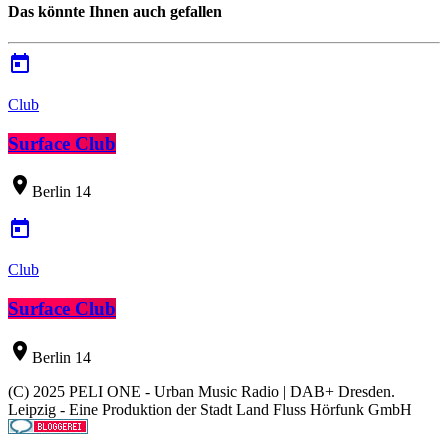
Das könnte Ihnen auch gefallen
today
Club
Surface Club
location_on
Berlin
14
today
Club
Surface Club
location_on
Berlin
14
(C) 2025 PELI ONE - Urban Music Radio | DAB+ Dresden.
Leipzig - Eine Produktion der Stadt Land Fluss Hörfunk GmbH