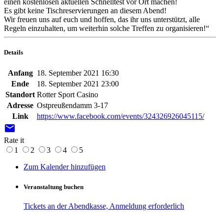
einen kostenlosen aktuellen Schnelltest vor Ort machen!
Es gibt keine Tischreservierungen an diesem Abend!
Wir freuen uns auf euch und hoffen, das ihr uns unterstützt, alle
Regeln einzuhalten, um weiterhin solche Treffen zu organisieren!“
Details
Anfang
18. September 2021 16:30
Ende
18. September 2021 23:00
Standort
Rotter Sport Casino
Adresse
Ostpreußendamm 3-17
Link
https://www.facebook.com/events/324326926045115/
email
Rate it
1
2
3
4
5
Zum Kalender hinzufügen
Veranstaltung buchen
Tickets an der Abendkasse, Anmeldung erforderlich