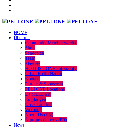
HOME
Über uns
Community Member werden
Shop
Sendeplan
Team
Playliste
HOTLIST ONE auf Spotify
Urban Radio Nation
Kontakt
Partner & Sponsoren
PELI ONE Locations
DJ MELDER
Empfangen
Unser Linktree
Werbung
About Us (EN)
À propos de nous (FR)
News