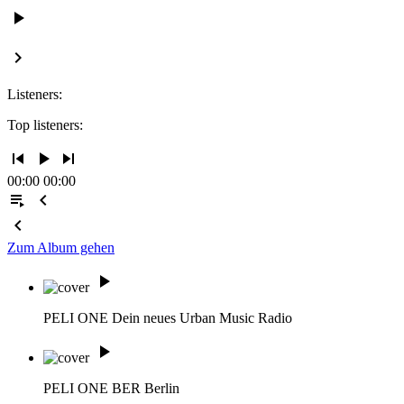
play_arrow
keyboard_arrow_right
Listeners:
Top listeners:
skip_previous
play_arrow
skip_next
00:00
00:00
playlist_play
chevron_left
chevron_left
Zum Album gehen
play_arrow
PELI ONE
Dein neues Urban Music Radio
play_arrow
PELI ONE BER
Berlin