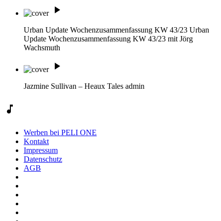
play_arrow
Urban Update Wochenzusammenfassung KW 43/23
Urban
Update Wochenzusammenfassung KW 43/23 mit Jörg
Wachsmuth
play_arrow
Jazmine Sullivan – Heaux Tales
admin
music_note
Werben bei PELI ONE
Kontakt
Impressum
Datenschutz
AGB