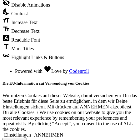
visibility_off
Disable Animations
nights_stay
Contrast
format_size
Increase Text
text_fields
Decrease Text
font_download
Readable Font
title
Mark Titles
link
Highlight Links & Buttons
favorite
Powered with
Love
by
Codenroll
Die EU-Information zut Verwendung von Cookies
Wir nutzen Cookies auf dieser Website, damit versuchen wir Dir das
beste Erlebnis für diese Seite zu ermöglichen, in dem wir Deine
Einstellungen sichern. Mit drücken auf ANNEHMEN akzeptierst
Du alle Cookies. / We use cookies on our website to give you the
most relevant experience by remembering your preferences and
repeat visits. By clicking “Accept”, you consent to the use of ALL
the cookies.
Einstellungen
ANNEHMEN