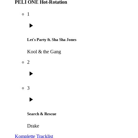
PELI ONE Hot-Rotation
1
play_arrow
Let's Party ft. Sha Sha Jones
Kool & the Gang
2
play_arrow
3
play_arrow
Search & Rescue
Drake
Komplette Tracklist