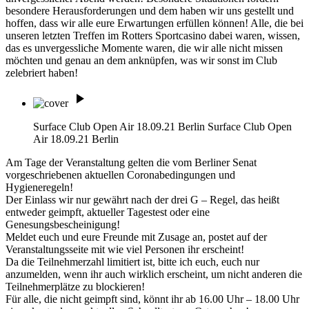
besondere Herausforderungen und dem haben wir uns gestellt und
hoffen, dass wir alle eure Erwartungen erfüllen können! Alle, die bei
unseren letzten Treffen im Rotters Sportcasino dabei waren, wissen,
das es unvergessliche Momente waren, die wir alle nicht missen
möchten und genau an dem anknüpfen, was wir sonst im Club
zelebriert haben!
play_arrow
Surface Club Open Air 18.09.21 Berlin
Surface Club Open
Air 18.09.21 Berlin
Am Tage der Veranstaltung gelten die vom Berliner Senat
vorgeschriebenen aktuellen Coronabedingungen und
Hygieneregeln!
Der Einlass wir nur gewährt nach der drei G – Regel, das heißt
entweder geimpft, aktueller Tagestest oder eine
Genesungsbescheinigung!
Meldet euch und eure Freunde mit Zusage an, postet auf der
Veranstaltungsseite mit wie viel Personen ihr erscheint!
Da die Teilnehmerzahl limitiert ist, bitte ich euch, euch nur
anzumelden, wenn ihr auch wirklich erscheint, um nicht anderen die
Teilnehmerplätze zu blockieren!
Für alle, die nicht geimpft sind, könnt ihr ab 16.00 Uhr – 18.00 Uhr