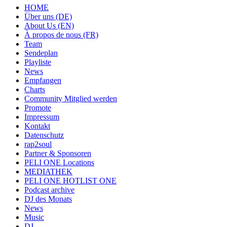
HOME
Über uns (DE)
About Us (EN)
À propos de nous (FR)
Team
Sendeplan
Playliste
News
Empfangen
Charts
Community Mitglied werden
Promote
Impressum
Kontakt
Datenschutz
rap2soul
Partner & Sponsoren
PELI ONE Locations
MEDIATHEK
PELI ONE HOTLIST ONE
Podcast archive
DJ des Monats
News
Music
DJ