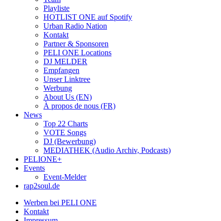
Playliste
HOTLIST ONE auf Spotify
Urban Radio Nation
Kontakt
Partner & Sponsoren
PELI ONE Locations
DJ MELDER
Empfangen
Unser Linktree
Werbung
About Us (EN)
À propos de nous (FR)
News
Top 22 Charts
VOTE Songs
DJ (Bewerbung)
MEDIATHEK (Audio Archiv, Podcasts)
PELIONE+
Events
Event-Melder
rap2soul.de
Werben bei PELI ONE
Kontakt
Impressum