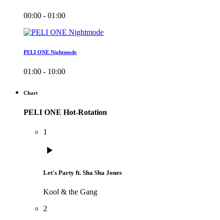
00:00 - 01:00
PELI ONE Nightmode
01:00 - 10:00
Chart
PELI ONE Hot-Rotation
1
play_arrow
Let's Party ft. Sha Sha Jones
Kool & the Gang
2