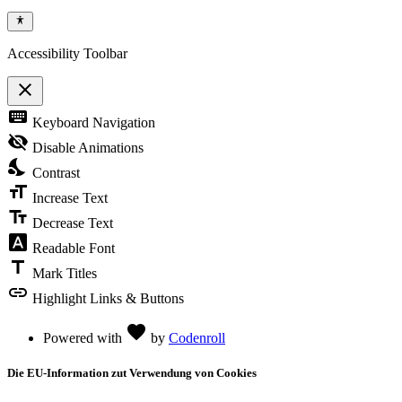
Accessibility Toolbar
close
Toggle
keyboard
Keyboard Navigation
the
visibility
visibility_off
Disable Animations
of
nights_stay
the
Contrast
Accessibility
format_size
Toolbar
Increase Text
text_fields
Decrease Text
font_download
Readable Font
title
Mark Titles
link
Highlight Links & Buttons
Love
favorite
Powered with
by
Codenroll
Die EU-Information zut Verwendung von Cookies