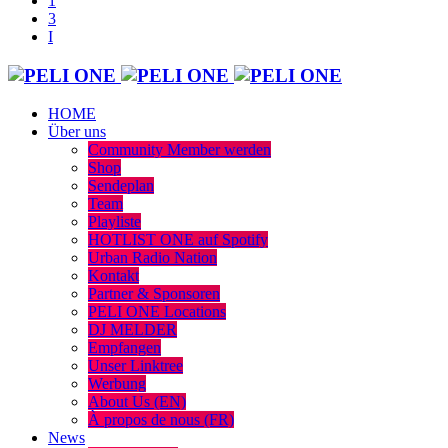
HOME
Über uns
Community Member werden
Shop
Sendeplan
Team
Playliste
HOTLIST ONE auf Spotify
Urban Radio Nation
Kontakt
Partner & Sponsoren
PELI ONE Locations
DJ MELDER
Empfangen
Unser Linktree
Werbung
About Us (EN)
À propos de nous (FR)
News