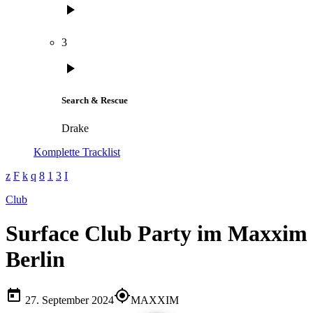
play_arrow
3
play_arrow
Search & Rescue
Drake
Komplette Tracklist
Club
Surface Club Party im Maxxim
Berlin
today
my_location
27. September 2024
MAXXIM