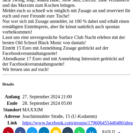
und das Maxxim zum Kochen bringen.
Meldet euch so schnell wie möglich mit Zusage an und reserviert für
euch und eure Freunde eure Tische!
Nur wer sich mit Zusage anmeldet, ist 100 % dabei und erhält einen
ermäßigten Eintrittspreis, aber ihr könnt natürlich auch spontan
vorbeikommen!
Lasst uns eine unvergessliche Surface Club Nacht erleben mit der
besten Old School Black Music von damals!
Eintritt 15 Euro mit Anmeldung Zusage gedrückt auf der
Facebookveranstaltungsseite!
Abendkasse 17 Euro und mit Anmeldung Intressiert gedrückt auf
der Facebookveranstaltungsseite!
Wir freuen uns auf euch!
Details
Anfang
27. September 2024 21:00
Ende
28. September 2024 05:00
Standort
MAXXIM
Adresse
Joachimstahler Straße, 15 (U-Kudamm)
Link
https://www.facebook.com/groups/179606455440480/abou
email
RATE IT