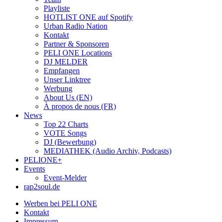
Playliste
HOTLIST ONE auf Spotify
Urban Radio Nation
Kontakt
Partner & Sponsoren
PELI ONE Locations
DJ MELDER
Empfangen
Unser Linktree
Werbung
About Us (EN)
À propos de nous (FR)
News
Top 22 Charts
VOTE Songs
DJ (Bewerbung)
MEDIATHEK (Audio Archiv, Podcasts)
PELIONE+
Events
Event-Melder
rap2soul.de
Werben bei PELI ONE
Kontakt
Impressum