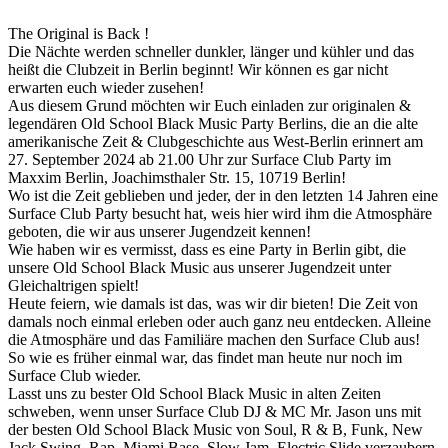
The Original is Back !
Die Nächte werden schneller dunkler, länger und kühler und das
heißt die Clubzeit in Berlin beginnt! Wir können es gar nicht
erwarten euch wieder zusehen!
Aus diesem Grund möchten wir Euch einladen zur originalen &
legendären Old School Black Music Party Berlins, die an die alte
amerikanische Zeit & Clubgeschichte aus West-Berlin erinnert am
27. September 2024 ab 21.00 Uhr zur Surface Club Party im
Maxxim Berlin, Joachimsthaler Str. 15, 10719 Berlin!
Wo ist die Zeit geblieben und jeder, der in den letzten 14 Jahren eine
Surface Club Party besucht hat, weis hier wird ihm die Atmosphäre
geboten, die wir aus unserer Jugendzeit kennen!
Wie haben wir es vermisst, dass es eine Party in Berlin gibt, die
unsere Old School Black Music aus unserer Jugendzeit unter
Gleichaltrigen spielt!
Heute feiern, wie damals ist das, was wir dir bieten! Die Zeit von
damals noch einmal erleben oder auch ganz neu entdecken. Alleine
die Atmosphäre und das Familiäre machen den Surface Club aus!
So wie es früher einmal war, das findet man heute nur noch im
Surface Club wieder.
Lasst uns zu bester Old School Black Music in alten Zeiten
schweben, wenn unser Surface Club DJ & MC Mr. Jason uns mit
der besten Old School Black Music von Soul, R & B, Funk, New
Jack Swing, Rap, Miami Base, Slow Jam, Electric Slide verzaubern