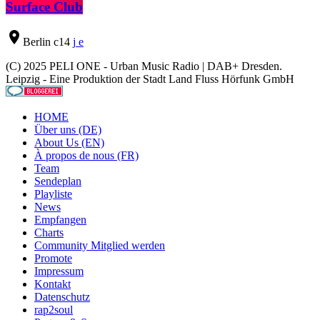
Surface Club
location_on
Berlin
14
(C) 2025 PELI ONE - Urban Music Radio | DAB+ Dresden.
Leipzig - Eine Produktion der Stadt Land Fluss Hörfunk GmbH
HOME
Über uns (DE)
About Us (EN)
À propos de nous (FR)
Team
Sendeplan
Playliste
News
Empfangen
Charts
Community Mitglied werden
Promote
Impressum
Kontakt
Datenschutz
rap2soul