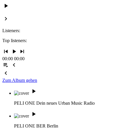
play_arrow
keyboard_arrow_right
Listeners:
Top listeners:
skip_previous
play_arrow
skip_next
00:00
00:00
playlist_play
chevron_left
chevron_left
Zum Album gehen
play_arrow
PELI ONE
Dein neues Urban Music Radio
play_arrow
PELI ONE BER
Berlin