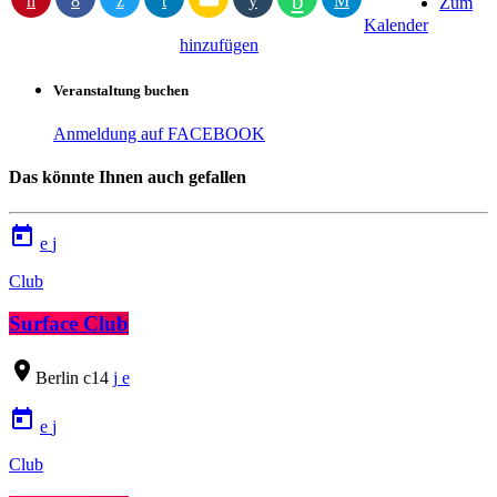
Zum
Kalender
hinzufügen
Veranstaltung buchen
Anmeldung auf FACEBOOK
Das könnte Ihnen auch gefallen
today
Club
Surface Club
location_on
Berlin
14
today
Club