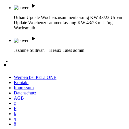
play_arrow
Urban Update Wochenzusammenfassung KW 43/23
Urban
Update Wochenzusammenfassung KW 43/23 mit Jörg
Wachsmuth
play_arrow
Jazmine Sullivan – Heaux Tales
admin
music_note
Werben bei PELI ONE
Kontakt
Impressum
Datenschutz
AGB