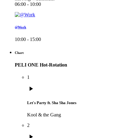
06:00 - 10:00
@Work
10:00 - 15:00
Chart
PELI ONE Hot-Rotation
1
play_arrow
Let's Party ft. Sha Sha Jones
Kool & the Gang
2
play_arrow