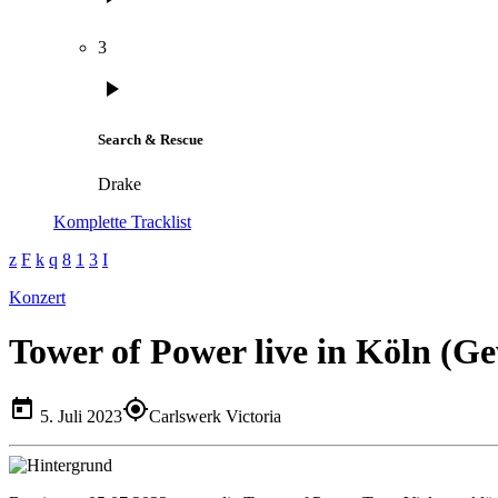
3
play_arrow
Search & Rescue
Drake
Komplette Tracklist
Konzert
Tower of Power live in Köln (Ge
today
my_location
5. Juli 2023
Carlswerk Victoria