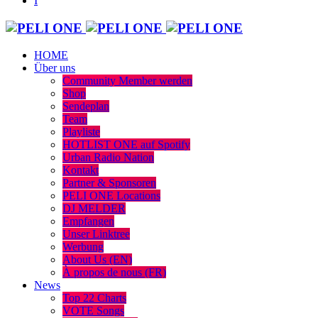
HOME
Über uns
Community Member werden
Shop
Sendeplan
Team
Playliste
HOTLIST ONE auf Spotify
Urban Radio Nation
Kontakt
Partner & Sponsoren
PELI ONE Locations
DJ MELDER
Empfangen
Unser Linktree
Werbung
About Us (EN)
À propos de nous (FR)
News
Top 22 Charts
VOTE Songs