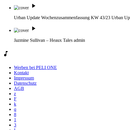
play_arrow
Urban Update Wochenzusammenfassung KW 43/23
Urban Up
play_arrow
Jazmine Sullivan – Heaux Tales
admin
music_note
Werben bei PELI ONE
Kontakt
Impressum
Datenschutz
AGB