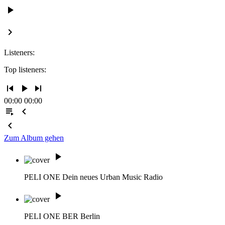
play_arrow
keyboard_arrow_right
Listeners:
Top listeners:
skip_previous
play_arrow
skip_next
00:00
00:00
playlist_play
chevron_left
chevron_left
Zum Album gehen
play_arrow
PELI ONE
Dein neues Urban Music Radio
play_arrow
PELI ONE BER
Berlin