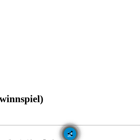
winnspiel)
email
share