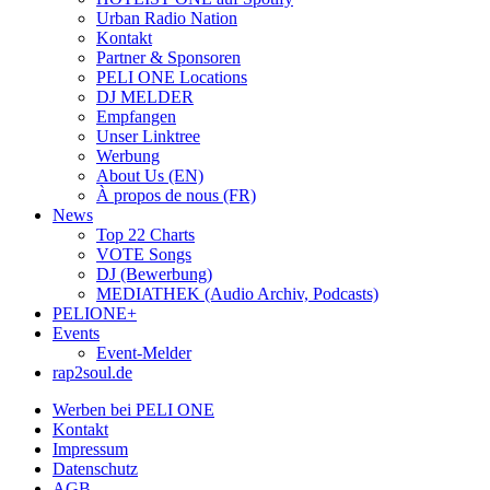
Urban Radio Nation
Kontakt
Partner & Sponsoren
PELI ONE Locations
DJ MELDER
Empfangen
Unser Linktree
Werbung
About Us (EN)
À propos de nous (FR)
News
Top 22 Charts
VOTE Songs
DJ (Bewerbung)
MEDIATHEK (Audio Archiv, Podcasts)
PELIONE+
Events
Event-Melder
rap2soul.de
Werben bei PELI ONE
Kontakt
Impressum
Datenschutz
AGB