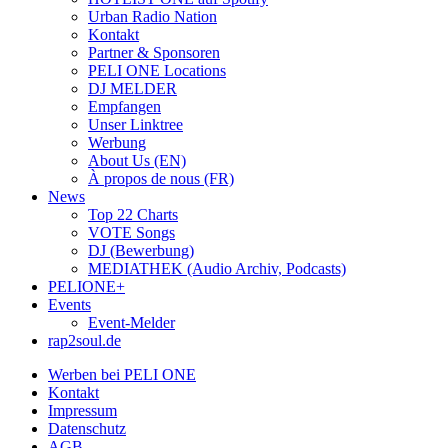
Urban Radio Nation
Kontakt
Partner & Sponsoren
PELI ONE Locations
DJ MELDER
Empfangen
Unser Linktree
Werbung
About Us (EN)
À propos de nous (FR)
News
Top 22 Charts
VOTE Songs
DJ (Bewerbung)
MEDIATHEK (Audio Archiv, Podcasts)
PELIONE+
Events
Event-Melder
rap2soul.de
Werben bei PELI ONE
Kontakt
Impressum
Datenschutz
AGB