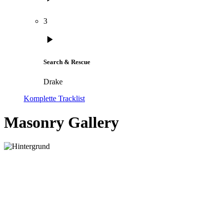
3
play_arrow
Search & Rescue
Drake
Komplette Tracklist
Masonry Gallery