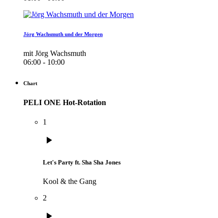
Jörg Wachsmuth und der Morgen
mit Jörg Wachsmuth
06:00 - 10:00
Chart
PELI ONE Hot-Rotation
1
play_arrow
Let's Party ft. Sha Sha Jones
Kool & the Gang
2
play_arrow