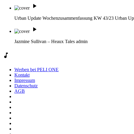
play_arrow
Urban Update Wochenzusammenfassung KW 43/23
Urban Up
play_arrow
Jazmine Sullivan – Heaux Tales
admin
music_note
Werben bei PELI ONE
Kontakt
Impressum
Datenschutz
AGB