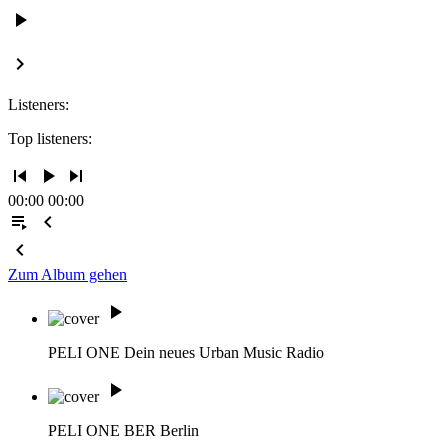
play_arrow
keyboard_arrow_right
Listeners:
Top listeners:
skip_previous
play_arrow
skip_next
00:00
00:00
playlist_play
chevron_left
chevron_left
Zum Album gehen
play_arrow
PELI ONE
Dein neues Urban Music Radio
play_arrow
PELI ONE BER
Berlin