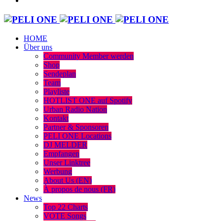
HOME
Über uns
Community Member werden
Shop
Sendeplan
Team
Playliste
HOTLIST ONE auf Spotify
Urban Radio Nation
Kontakt
Partner & Sponsoren
PELI ONE Locations
DJ MELDER
Empfangen
Unser Linktree
Werbung
About Us (EN)
À propos de nous (FR)
News
Top 22 Charts
VOTE Songs