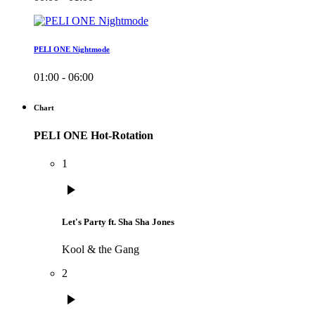
PELI ONE Nightmode
01:00 - 06:00
Chart
PELI ONE Hot-Rotation
1
play_arrow
Let's Party ft. Sha Sha Jones
Kool & the Gang
2
play_arrow