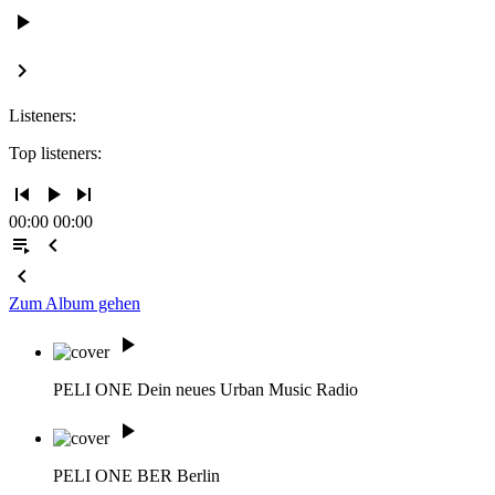
play_arrow
keyboard_arrow_right
Listeners:
Top listeners:
skip_previous
play_arrow
skip_next
00:00
00:00
playlist_play
chevron_left
chevron_left
Zum Album gehen
play_arrow
PELI ONE
Dein neues Urban Music Radio
play_arrow
PELI ONE BER
Berlin