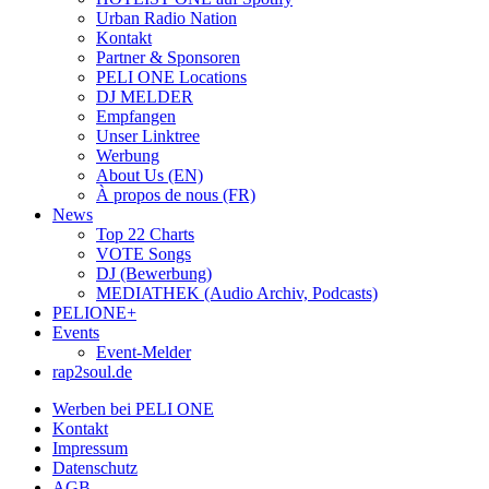
Urban Radio Nation
Kontakt
Partner & Sponsoren
PELI ONE Locations
DJ MELDER
Empfangen
Unser Linktree
Werbung
About Us (EN)
À propos de nous (FR)
News
Top 22 Charts
VOTE Songs
DJ (Bewerbung)
MEDIATHEK (Audio Archiv, Podcasts)
PELIONE+
Events
Event-Melder
rap2soul.de
Werben bei PELI ONE
Kontakt
Impressum
Datenschutz
AGB