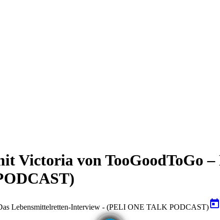
t Victoria von TooGoodToGo – D
 PODCAST)
toda
 Das Lebensmittelretten-Interview - (PELI ONE TALK PODCAST)