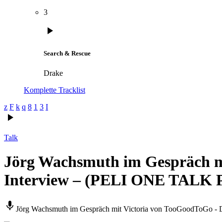
3
play_arrow
Search & Rescue
Drake
Komplette Tracklist
play_arrow
Talk
Jörg Wachsmuth im Gespräch mi
Interview – (PELI ONE TALK
mic
Jörg Wachsmuth im Gespräch mit Victoria von TooGoodToGo -