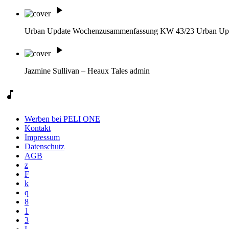
play_arrow
Urban Update Wochenzusammenfassung KW 43/23
Urban Up
play_arrow
Jazmine Sullivan – Heaux Tales
admin
music_note
Werben bei PELI ONE
Kontakt
Impressum
Datenschutz
AGB