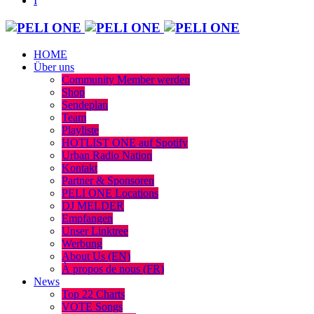
HOME
Über uns
Community Member werden
Shop
Sendeplan
Team
Playliste
HOTLIST ONE auf Spotify
Urban Radio Nation
Kontakt
Partner & Sponsoren
PELI ONE Locations
DJ MELDER
Empfangen
Unser Linktree
Werbung
About Us (EN)
À propos de nous (FR)
News
Top 22 Charts
VOTE Songs