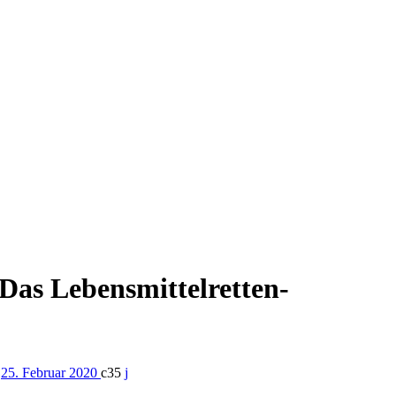
as Lebensmittelretten-
y
25. Februar 2020
35