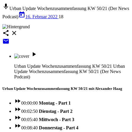
mic
Urban Update Wochenzusammenfassung KW 50/21 (Der News
today
Podcast)
16. Februar 2022
18
share
close
email
play_arrow
Urban Update Wochenzusammenfassung KW 50/21
Urban
Update Wochenzusammenfassung KW 50/21 (Der News
Podcast)
Urban Update Wochenzusammenfassung KW 50/21 mit Alexander Haag
fast_forward
00:00:00
Montag - Part 1
fast_forward
00:02:50
Dienstag - Part 2
fast_forward
00:05:40
Mittwoch - Part 3
fast_forward
00:08:40
Donnerstag - Part 4