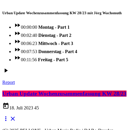
Urban Update Wochenzusammenfassung KW 28/23 mit Jörg Wachsmuth
fast_forward
00:00:00
Montag - Part 1
fast_forward
00:02:40
Dienstag - Part 2
fast_forward
00:06:23
Mittwoch - Part 3
fast_forward
00:07:53
Donnerstag - Part 4
fast_forward
00:11:56
Freitag - Part 5
play_arrow
Report
Urban Update Wochenzusammenfassung KW 28/23
today
18. Juli 2023
45
more_vert
close