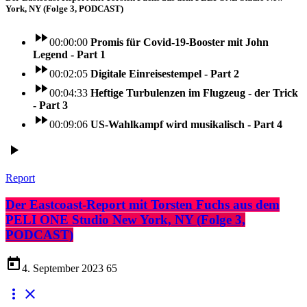
York, NY (Folge 3, PODCAST)
fast_forward
00:00:00
Promis für Covid-19-Booster mit John
Legend - Part 1
fast_forward
00:02:05
Digitale Einreisestempel - Part 2
fast_forward
00:04:33
Heftige Turbulenzen im Flugzeug - der Trick
- Part 3
fast_forward
00:09:06
US-Wahlkampf wird musikalisch - Part 4
play_arrow
Report
Der Eastcoast-Report mit Torsten Fuchs aus dem
PELI ONE Studio New York, NY (Folge 3,
PODCAST)
today
4. September 2023
65
more_vert
close