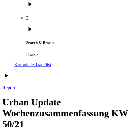
play_arrow
3
play_arrow
Search & Rescue
Drake
Komplette Tracklist
play_arrow
Report
Urban Update
Wochenzusammenfassung KW
50/21