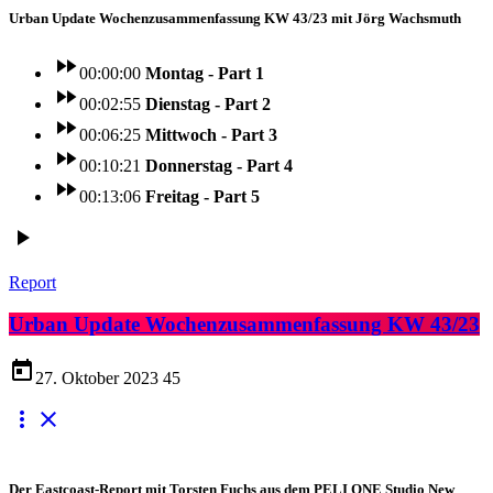
Urban Update Wochenzusammenfassung KW 43/23 mit Jörg Wachsmuth
fast_forward
00:00:00
Montag - Part 1
fast_forward
00:02:55
Dienstag - Part 2
fast_forward
00:06:25
Mittwoch - Part 3
fast_forward
00:10:21
Donnerstag - Part 4
fast_forward
00:13:06
Freitag - Part 5
play_arrow
Report
Urban Update Wochenzusammenfassung KW 43/23
today
27. Oktober 2023
45
more_vert
close
Der Eastcoast-Report mit Torsten Fuchs aus dem PELI ONE Studio New