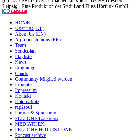
(C) 2025 PELI ONE - Urban Music Radio | DAB+ Dresden.
Leipzig - Eine Produktion der Stadt Land Fluss Hörfunk GmbH
HOME
Über uns (DE)
About Us (EN)
À propos de nous (FR)
Team
Sendeplan
Playliste
News
Empfangen
Charts
Community Mitglied werden
Promote
Impressum
Kontakt
Datenschutz
rap2soul
Partner & Sponsoren
PELI ONE Locations
MEDIATHEK
PELI ONE HOTLIST ONE
Podcast archive