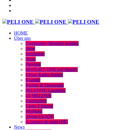
HOME
Über uns
Community Member werden
Shop
Sendeplan
Team
Playliste
HOTLIST ONE auf Spotify
Urban Radio Nation
Kontakt
Partner & Sponsoren
PELI ONE Locations
DJ MELDER
Empfangen
Unser Linktree
Werbung
About Us (EN)
À propos de nous (FR)
News