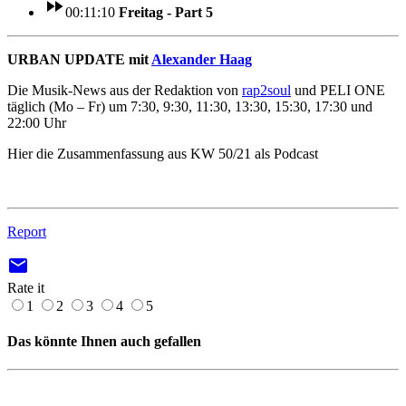
fast_forward
00:11:10
Freitag - Part 5
URBAN UPDATE mit
Alexander Haag
Die Musik-News aus der Redaktion von
rap2soul
und PELI ONE
täglich (Mo – Fr) um 7:30, 9:30, 11:30, 13:30, 15:30, 17:30 und
22:00 Uhr
Hier die Zusammenfassung aus KW 50/21 als Podcast
Report
email
Rate it
1
2
3
4
5
Das könnte Ihnen auch gefallen