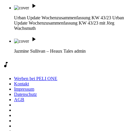
play_arrow
Urban Update Wochenzusammenfassung KW 43/23
Urban
Update Wochenzusammenfassung KW 43/23 mit Jörg
Wachsmuth
play_arrow
Jazmine Sullivan – Heaux Tales
admin
music_note
Werben bei PELI ONE
Kontakt
Impressum
Datenschutz
AGB