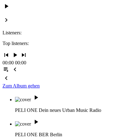
play_arrow
keyboard_arrow_right
Listeners:
Top listeners:
skip_previous
play_arrow
skip_next
00:00
00:00
playlist_play
chevron_left
chevron_left
Zum Album gehen
play_arrow
PELI ONE
Dein neues Urban Music Radio
play_arrow
PELI ONE BER
Berlin