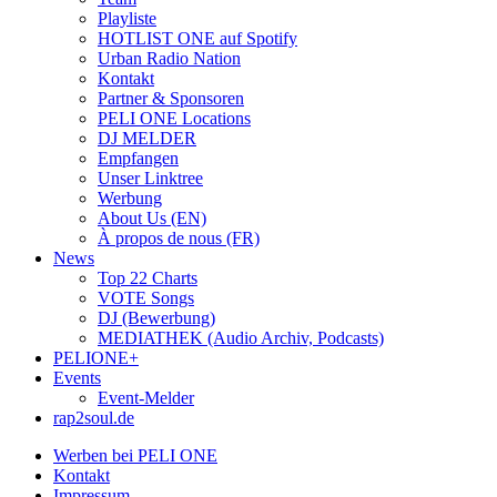
Playliste
HOTLIST ONE auf Spotify
Urban Radio Nation
Kontakt
Partner & Sponsoren
PELI ONE Locations
DJ MELDER
Empfangen
Unser Linktree
Werbung
About Us (EN)
À propos de nous (FR)
News
Top 22 Charts
VOTE Songs
DJ (Bewerbung)
MEDIATHEK (Audio Archiv, Podcasts)
PELIONE+
Events
Event-Melder
rap2soul.de
Werben bei PELI ONE
Kontakt
Impressum