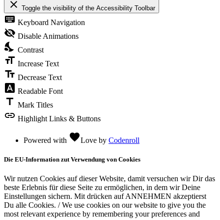
close
Toggle the visibility of the Accessibility Toolbar
keyboard
Keyboard Navigation
visibility_off
Disable Animations
nights_stay
Contrast
format_size
Increase Text
text_fields
Decrease Text
font_download
Readable Font
title
Mark Titles
link
Highlight Links & Buttons
favorite
Powered with
Love
by
Codenroll
Die EU-Information zut Verwendung von Cookies
Wir nutzen Cookies auf dieser Website, damit versuchen wir Dir das
beste Erlebnis für diese Seite zu ermöglichen, in dem wir Deine
Einstellungen sichern. Mit drücken auf ANNEHMEN akzeptierst
Du alle Cookies. / We use cookies on our website to give you the
most relevant experience by remembering your preferences and