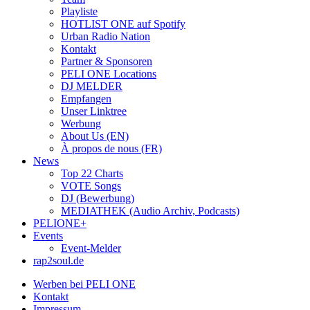
Playliste
HOTLIST ONE auf Spotify
Urban Radio Nation
Kontakt
Partner & Sponsoren
PELI ONE Locations
DJ MELDER
Empfangen
Unser Linktree
Werbung
About Us (EN)
À propos de nous (FR)
News
Top 22 Charts
VOTE Songs
DJ (Bewerbung)
MEDIATHEK (Audio Archiv, Podcasts)
PELIONE+
Events
Event-Melder
rap2soul.de
Werben bei PELI ONE
Kontakt
Impressum