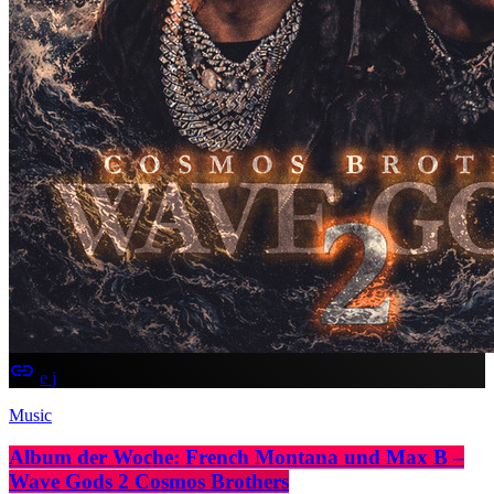
insert_link
Music
Album der Woche: French Montana und Max B –
Wave Gods 2 Cosmos Brothers