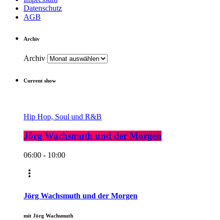
Datenschutz
AGB
Archiv
Archiv
Current show
Hip Hop, Soul und R&B
Jörg Wachsmuth und der Morgen
06:00 - 10:00
more_vert
Jörg Wachsmuth und der Morgen
mit Jörg Wachsmuth