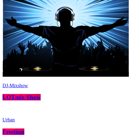
DJ-Mixshow
LOTmix-Show
Urban
Freetime