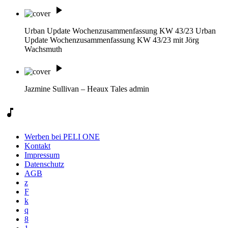
play_arrow
Urban Update Wochenzusammenfassung KW 43/23
Urban
Update Wochenzusammenfassung KW 43/23 mit Jörg
Wachsmuth
play_arrow
Jazmine Sullivan – Heaux Tales
admin
music_note
Werben bei PELI ONE
Kontakt
Impressum
Datenschutz
AGB