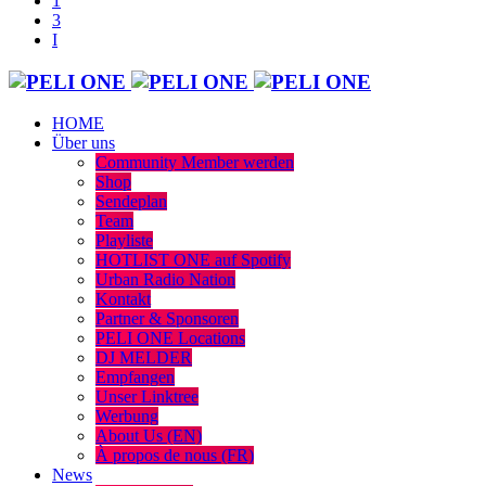
HOME
Über uns
Community Member werden
Shop
Sendeplan
Team
Playliste
HOTLIST ONE auf Spotify
Urban Radio Nation
Kontakt
Partner & Sponsoren
PELI ONE Locations
DJ MELDER
Empfangen
Unser Linktree
Werbung
About Us (EN)
À propos de nous (FR)
News