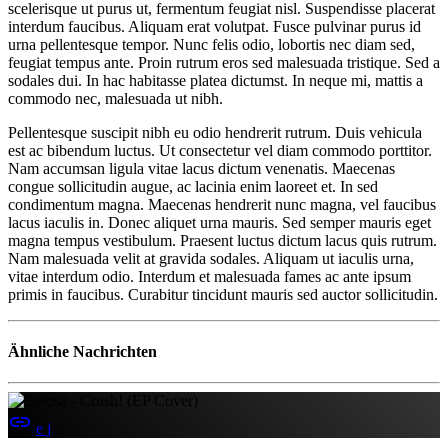
scelerisque ut purus ut, fermentum feugiat nisl. Suspendisse placerat
interdum faucibus. Aliquam erat volutpat. Fusce pulvinar purus id
urna pellentesque tempor. Nunc felis odio, lobortis nec diam sed,
feugiat tempus ante. Proin rutrum eros sed malesuada tristique. Sed a
sodales dui. In hac habitasse platea dictumst. In neque mi, mattis a
commodo nec, malesuada ut nibh.
Pellentesque suscipit nibh eu odio hendrerit rutrum. Duis vehicula
est ac bibendum luctus. Ut consectetur vel diam commodo porttitor.
Nam accumsan ligula vitae lacus dictum venenatis. Maecenas
congue sollicitudin augue, ac lacinia enim laoreet et. In sed
condimentum magna. Maecenas hendrerit nunc magna, vel faucibus
lacus iaculis in. Donec aliquet urna mauris. Sed semper mauris eget
magna tempus vestibulum. Praesent luctus dictum lacus quis rutrum.
Nam malesuada velit at gravida sodales. Aliquam ut iaculis urna,
vitae interdum odio. Interdum et malesuada fames ac ante ipsum
primis in faucibus. Curabitur tincidunt mauris sed auctor sollicitudin.
Ähnliche Nachrichten
insert_link