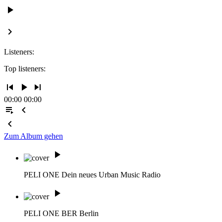
play_arrow
keyboard_arrow_right
Listeners:
Top listeners:
skip_previous
play_arrow
skip_next
00:00
00:00
playlist_play
chevron_left
chevron_left
Zum Album gehen
play_arrow
PELI ONE
Dein neues Urban Music Radio
play_arrow
PELI ONE BER
Berlin