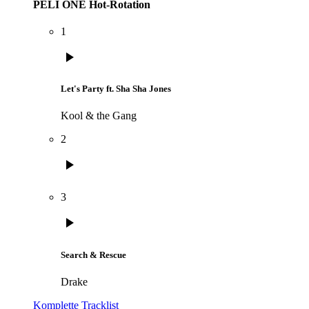
PELI ONE Hot-Rotation
1
play_arrow
Let's Party ft. Sha Sha Jones
Kool & the Gang
2
play_arrow
3
play_arrow
Search & Rescue
Drake
Komplette Tracklist