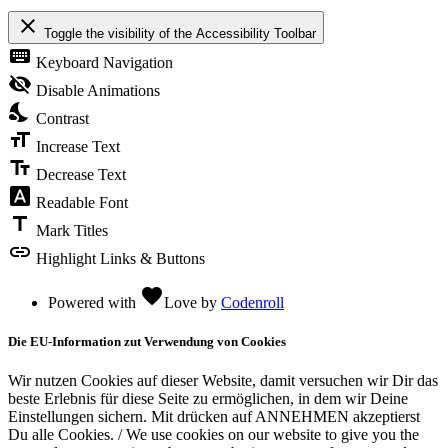
close
Toggle the visibility of the Accessibility Toolbar
keyboard
Keyboard Navigation
visibility_off
Disable Animations
nights_stay
Contrast
format_size
Increase Text
text_fields
Decrease Text
font_download
Readable Font
title
Mark Titles
link
Highlight Links & Buttons
favorite
Powered with
Love
by
Codenroll
Die EU-Information zut Verwendung von Cookies
Wir nutzen Cookies auf dieser Website, damit versuchen wir Dir das
beste Erlebnis für diese Seite zu ermöglichen, in dem wir Deine
Einstellungen sichern. Mit drücken auf ANNEHMEN akzeptierst
Du alle Cookies. / We use cookies on our website to give you the