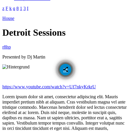
House
Detroit Sessions
Presented by Dj Martin
email
share
1
https://www.youtube.com/watch?v=Uf7nkyKrkrU
Lorem ipsum dolor sit amet, consectetur adipiscing elit. Mauris
imperdiet pretium nibh at aliquam. Cras vestibulum magna vel ante
tristique commodo. Maecenas hendrerit dolor sed lectus consectetur
eleifend at ac lorem. Duis nisl neque, molestie in suscipit quis,
dapibus eu massa. Nam ut sapien ultricies, porttitor erat a, sagittis
sapien. Vestibulum tempor tempus convallis. Integer volutpat nunc
in orci tincidunt tincidunt et eget nisi. Aliquam est mauris,