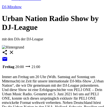
DJ-Mixshow
Urban Nation Radio Show by
DJ-League
mit den DJs der DJ-League
share
close
email
trending_flat
Freitag
20:00
21:00
Immer am Freitag um 20 Uhr (Wdh. Samstag auf Sonntag um
Mitternacht) ist Zeit für unsere internationale DJ-Mix-Show „Urban
Nation“, die wir Dir gemeinsam mit der DJ-League präsentieren.
Und diese Show ist eine Erfolgsgeschichte von PELI ONE – Dein
Urban Music Radio. Gestartet am 5. Juni 2021 bei uns auf PELI
ONE, konnte sich dieses ursprünglich exklusiv für PELI ONE
entwickelte Format weltweit verbreiten. Neben Deutschland hörst
Du die Urban Nation in den USA, Holland, Schweiz, Brasilien und