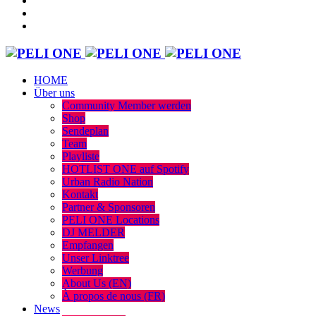
HOME
Über uns
Community Member werden
Shop
Sendeplan
Team
Playliste
HOTLIST ONE auf Spotify
Urban Radio Nation
Kontakt
Partner & Sponsoren
PELI ONE Locations
DJ MELDER
Empfangen
Unser Linktree
Werbung
About Us (EN)
À propos de nous (FR)
News