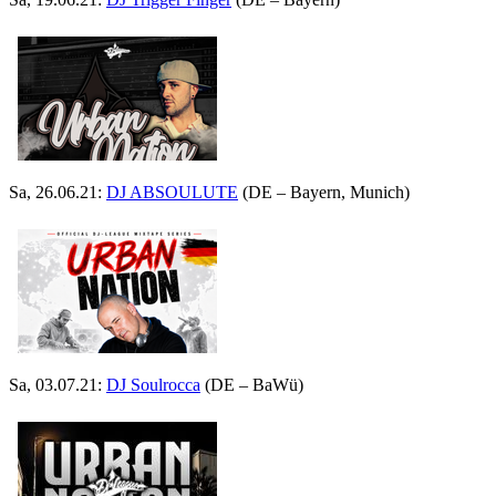
Sa, 26.06.21:
DJ ABSOULUTE
(DE – Bayern, Munich)
Sa, 03.07.21:
DJ Soulrocca
(DE – BaWü)