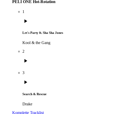
PELI ONE Hot-Rotation
1
play_arrow
Let's Party ft. Sha Sha Jones
Kool & the Gang
2
play_arrow
3
play_arrow
Search & Rescue
Drake
Komplette Tracklist