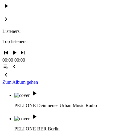
play_arrow
keyboard_arrow_right
Listeners:
Top listeners:
skip_previous
play_arrow
skip_next
00:00
00:00
playlist_play
chevron_left
chevron_left
Zum Album gehen
play_arrow
PELI ONE
Dein neues Urban Music Radio
play_arrow
PELI ONE BER
Berlin