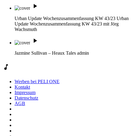
play_arrow
Urban Update Wochenzusammenfassung KW 43/23
Urban
Update Wochenzusammenfassung KW 43/23 mit Jörg
Wachsmuth
play_arrow
Jazmine Sullivan – Heaux Tales
admin
music_note
Werben bei PELI ONE
Kontakt
Impressum
Datenschutz
AGB