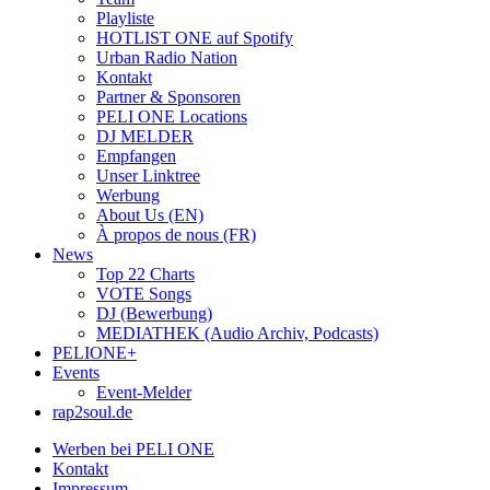
Playliste
HOTLIST ONE auf Spotify
Urban Radio Nation
Kontakt
Partner & Sponsoren
PELI ONE Locations
DJ MELDER
Empfangen
Unser Linktree
Werbung
About Us (EN)
À propos de nous (FR)
News
Top 22 Charts
VOTE Songs
DJ (Bewerbung)
MEDIATHEK (Audio Archiv, Podcasts)
PELIONE+
Events
Event-Melder
rap2soul.de
Werben bei PELI ONE
Kontakt
Impressum