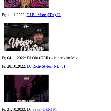
Fr, 11.11.2022:
DJ Ed More (ITA) #2
Fr, 04.11.2022: DJ Oki (GER) – leider kein Mix
Fr, 28.10.2022:
DJ RichyStylez (NL) #1
Fr, 21.10.2022: D
J Syke (GER) #1