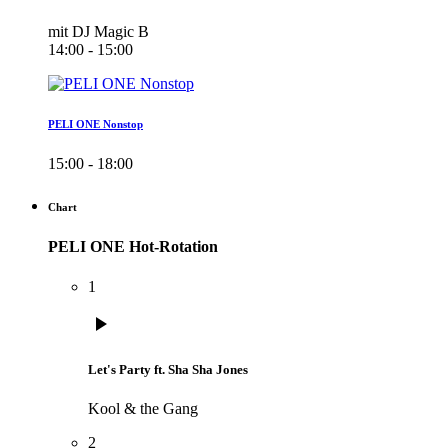
mit DJ Magic B
14:00 - 15:00
PELI ONE Nonstop
15:00 - 18:00
Chart
PELI ONE Hot-Rotation
1
play_arrow
Let's Party ft. Sha Sha Jones
Kool & the Gang
2