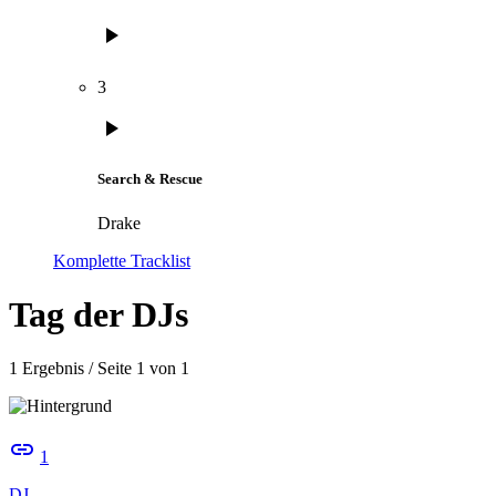
play_arrow
3
play_arrow
Search & Rescue
Drake
Komplette Tracklist
Tag der DJs
1 Ergebnis / Seite 1 von 1
insert_link
1
DJ