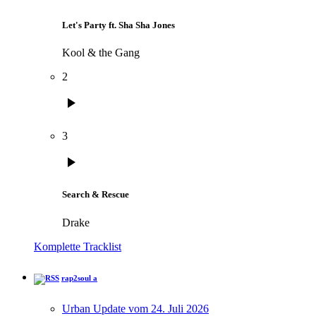
Let's Party ft. Sha Sha Jones
Kool & the Gang
2
play_arrow
3
play_arrow
Search & Rescue
Drake
Komplette Tracklist
rap2soul a
Urban Update vom 24. Juli 2026