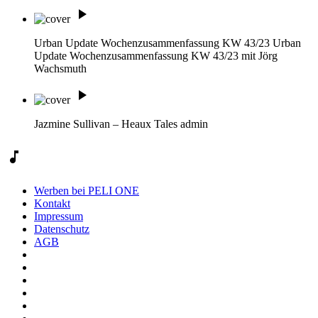
play_arrow
Urban Update Wochenzusammenfassung KW 43/23
Urban
Update Wochenzusammenfassung KW 43/23 mit Jörg
Wachsmuth
play_arrow
Jazmine Sullivan – Heaux Tales
admin
music_note
Werben bei PELI ONE
Kontakt
Impressum
Datenschutz
AGB