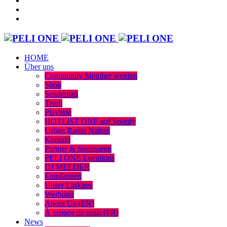
HOME
Über uns
Community Member werden
Shop
Sendeplan
Team
Playliste
HOTLIST ONE auf Spotify
Urban Radio Nation
Kontakt
Partner & Sponsoren
PELI ONE Locations
DJ MELDER
Empfangen
Unser Linktree
Werbung
About Us (EN)
À propos de nous (FR)
News