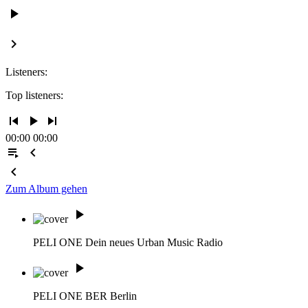
play_arrow
keyboard_arrow_right
Listeners:
Top listeners:
skip_previous
play_arrow
skip_next
00:00
00:00
playlist_play
chevron_left
chevron_left
Zum Album gehen
play_arrow
PELI ONE
Dein neues Urban Music Radio
play_arrow
PELI ONE BER
Berlin