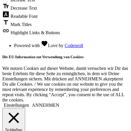
text_fields
Decrease Text
font_download
Readable Font
title
Mark Titles
link
Highlight Links & Buttons
favorite
Powered with
Love
by
Codenroll
Die EU-Information zut Verwendung von Cookies
Wir nutzen Cookies auf dieser Website, damit versuchen wir Dir das
beste Erlebnis für diese Seite zu ermöglichen, in dem wir Deine
Einstellungen sichern. Mit drücken auf ANNEHMEN akzeptierst
Du alle Cookies. / We use cookies on our website to give you the
most relevant experience by remembering your preferences and
repeat visits. By clicking “Accept”, you consent to the use of ALL
the cookies.
Einstellungen
ANNEHMEN
Schließen