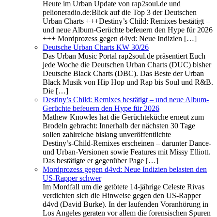
Heute im Urban Update von rap2soul.de und
pelioneradio.de:Blick auf die Top 3 der Deutschen
Urban Charts +++Destiny’s Child: Remixes bestätigt –
und neue Album-Gerüchte befeuern den Hype für 2026
+++ Mordprozess gegen d4vd: Neue Indizien […]
Deutsche Urban Charts KW 30/26
Das Urban Music Portal rap2soul.de präsentiert Euch
jede Woche die Deutschen Urban Charts (DUC) bisher
Deutsche Black Charts (DBC). Das Beste der Urban
Black Musik von Hip Hop und Rap bis Soul und R&B.
Die […]
Destiny’s Child: Remixes bestätigt – und neue Album-
Gerüchte befeuern den Hype für 2026
Mathew Knowles hat die Gerüchteküche erneut zum
Brodeln gebracht: Innerhalb der nächsten 30 Tage
sollen zahlreiche bislang unveröffentlichte
Destiny’s‑Child‑Remixes erscheinen – darunter Dance‑
und Urban‑Versionen sowie Features mit Missy Elliott.
Das bestätigte er gegenüber Page […]
Mordprozess gegen d4vd: Neue Indizien belasten den
US‑Rapper schwer
Im Mordfall um die getötete 14‑jährige Celeste Rivas
verdichten sich die Hinweise gegen den US‑Rapper
d4vd (David Burke). In der laufenden Voranhörung in
Los Angeles geraten vor allem die forensischen Spuren