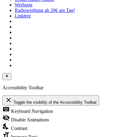
Werbung
Radiowerbung ab 20€ am Tag!
Linktree
Accessibility Toolbar
close
Toggle the visibility of the Accessibility Toolbar
keyboard
Keyboard Navigation
visibility_off
Disable Animations
nights_stay
Contrast
format_size
Increase Text