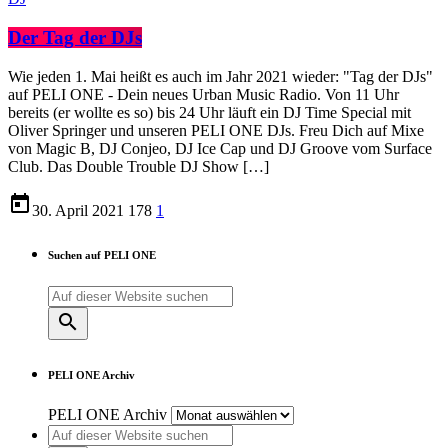
Der Tag der DJs
Wie jeden 1. Mai heißt es auch im Jahr 2021 wieder: "Tag der DJs"
auf PELI ONE - Dein neues Urban Music Radio. Von 11 Uhr
bereits (er wollte es so) bis 24 Uhr läuft ein DJ Time Special mit
Oliver Springer und unseren PELI ONE DJs. Freu Dich auf Mixe
von Magic B, DJ Conjeo, DJ Ice Cap und DJ Groove vom Surface
Club. Das Double Trouble DJ Show […]
today
30. April 2021
178
1
Suchen auf PELI ONE
search
PELI ONE Archiv
PELI ONE Archiv