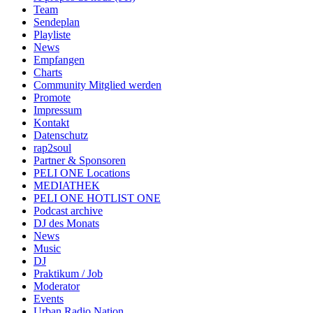
Team
Sendeplan
Playliste
News
Empfangen
Charts
Community Mitglied werden
Promote
Impressum
Kontakt
Datenschutz
rap2soul
Partner & Sponsoren
PELI ONE Locations
MEDIATHEK
PELI ONE HOTLIST ONE
Podcast archive
DJ des Monats
News
Music
DJ
Praktikum / Job
Moderator
Events
Urban Radio Nation