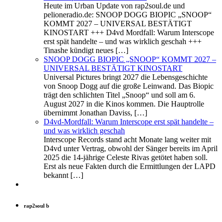
Heute im Urban Update von rap2soul.de und
pelioneradio.de: SNOOP DOGG BIOPIC „SNOOP“
KOMMT 2027 – UNIVERSAL BESTÄTIGT
KINOSTART +++ D4vd Mordfall: Warum Interscope
erst spät handelte – und was wirklich geschah +++
Tinashe kündigt neues […]
SNOOP DOGG BIOPIC „SNOOP“ KOMMT 2027 –
UNIVERSAL BESTÄTIGT KINOSTART
Universal Pictures bringt 2027 die Lebensgeschichte
von Snoop Dogg auf die große Leinwand. Das Biopic
trägt den schlichten Titel „Snoop“ und soll am 6.
August 2027 in die Kinos kommen. Die Hauptrolle
übernimmt Jonathan Daviss, […]
D4vd-Mordfall: Warum Interscope erst spät handelte –
und was wirklich geschah
Interscope Records stand acht Monate lang weiter mit
D4vd unter Vertrag, obwohl der Sänger bereits im April
2025 die 14‑jährige Celeste Rivas getötet haben soll.
Erst als neue Fakten durch die Ermittlungen der LAPD
bekannt […]
rap2soul b