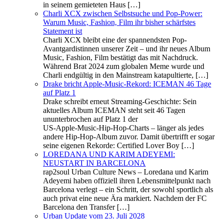
in seinem gemieteten Haus […]
Charli XCX zwischen Selbstsuche und Pop-Power:
Warum Music, Fashion, Film ihr bisher schärfstes
Statement ist
Charli XCX bleibt eine der spannendsten Pop-
Avantgardistinnen unserer Zeit – und ihr neues Album
Music, Fashion, Film bestätigt das mit Nachdruck.
Während Brat 2024 zum globalen Meme wurde und
Charli endgültig in den Mainstream katapultierte, […]
Drake bricht Apple‑Music‑Rekord: ICEMAN 46 Tage
auf Platz 1
Drake schreibt erneut Streaming‑Geschichte: Sein
aktuelles Album ICEMAN steht seit 46 Tagen
ununterbrochen auf Platz 1 der
US‑Apple‑Music‑Hip‑Hop‑Charts – länger als jedes
andere Hip-Hop‑Album zuvor. Damit übertrifft er sogar
seine eigenen Rekorde: Certified Lover Boy […]
LOREDANA UND KARIM ADEYEMI:
NEUSTART IN BARCELONA
rap2soul Urban Culture News – Loredana und Karim
Adeyemi haben offiziell ihren Lebensmittelpunkt nach
Barcelona verlegt – ein Schritt, der sowohl sportlich als
auch privat eine neue Ära markiert. Nachdem der FC
Barcelona den Transfer […]
Urban Update vom 23. Juli 2028