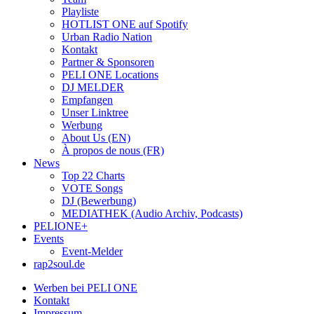
Playliste
HOTLIST ONE auf Spotify
Urban Radio Nation
Kontakt
Partner & Sponsoren
PELI ONE Locations
DJ MELDER
Empfangen
Unser Linktree
Werbung
About Us (EN)
À propos de nous (FR)
News
Top 22 Charts
VOTE Songs
DJ (Bewerbung)
MEDIATHEK (Audio Archiv, Podcasts)
PELIONE+
Events
Event-Melder
rap2soul.de
Werben bei PELI ONE
Kontakt
Impressum