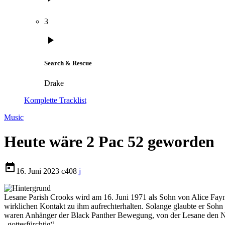
3
play_arrow
Search & Rescue
Drake
Komplette Tracklist
Music
Heute wäre 2 Pac 52 geworden
today
16. Juni 2023
408
Lesane Parish Crooks wird am 16. Juni 1971 als Sohn von Alice Fayne
wirklichen Kontakt zu ihm aufrechterhalten. Solange glaubte er Sohn
waren Anhänger der Black Panther Bewegung, von der Lesane den Name
„gottesfürchtig“