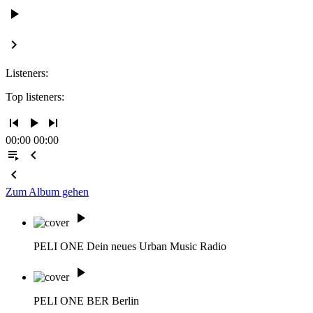
play_arrow
keyboard_arrow_right
Listeners:
Top listeners:
skip_previous
play_arrow
skip_next
00:00
00:00
playlist_play
chevron_left
chevron_left
Zum Album gehen
play_arrow
PELI ONE
Dein neues Urban Music Radio
play_arrow
PELI ONE BER
Berlin