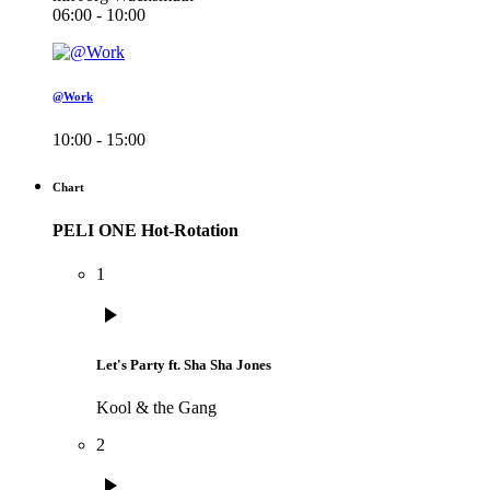
06:00 - 10:00
@Work
10:00 - 15:00
Chart
PELI ONE Hot-Rotation
1
play_arrow
Let's Party ft. Sha Sha Jones
Kool & the Gang
2
play_arrow