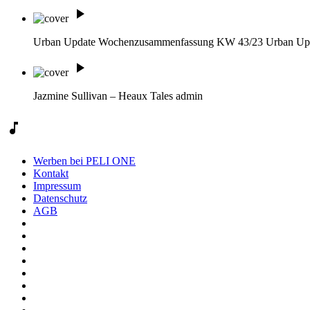
play_arrow
Urban Update Wochenzusammenfassung KW 43/23
Urban Up
play_arrow
Jazmine Sullivan – Heaux Tales
admin
music_note
Werben bei PELI ONE
Kontakt
Impressum
Datenschutz
AGB