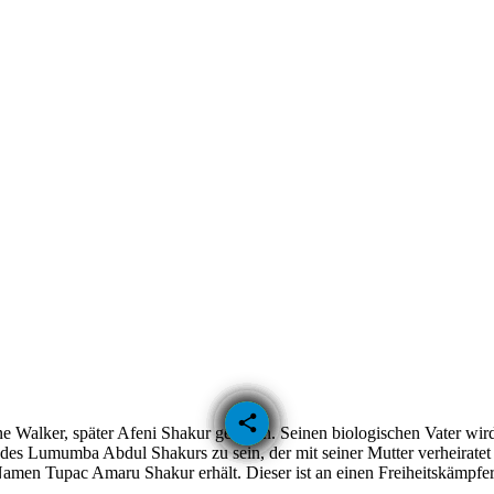
email
share
 Walker, später Afeni Shakur geboren. Seinen biologischen Vater wird 
 des Lumumba Abdul Shakurs zu sein, der mit seiner Mutter verheiratet
n Tupac Amaru Shakur erhält. Dieser ist an einen Freiheitskämpfer a