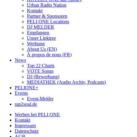
Urban Radio Nation
Kontakt
Partner & Sponsoren
PELI ONE Locations
DJ MELDER
Empfangen
Unser Linktree
Werbung
About Us (EN)
À propos de nous (FR)
News
Top 22 Charts
VOTE Songs
DJ (Bewerbung)
MEDIATHEK (Audio Archiv, Podcasts)
PELIONE+
Events
Event-Melder
rap2soul.de
Werben bei PELI ONE
Kontakt
Impressum
Datenschutz
AGB