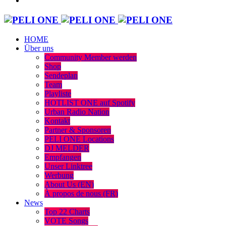
HOME
Über uns
Community Member werden
Shop
Sendeplan
Team
Playliste
HOTLIST ONE auf Spotify
Urban Radio Nation
Kontakt
Partner & Sponsoren
PELI ONE Locations
DJ MELDER
Empfangen
Unser Linktree
Werbung
About Us (EN)
À propos de nous (FR)
News
Top 22 Charts
VOTE Songs