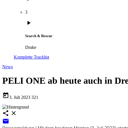
3
play_arrow
Search & Rescue
Drake
Komplette Tracklist
News
PELI ONE ab heute auch in Dr
today
3. Juli 2023
321
share
close
email