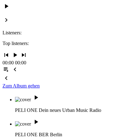
play_arrow
keyboard_arrow_right
Listeners:
Top listeners:
skip_previous
play_arrow
skip_next
00:00
00:00
playlist_play
chevron_left
chevron_left
Zum Album gehen
play_arrow
PELI ONE
Dein neues Urban Music Radio
play_arrow
PELI ONE BER
Berlin