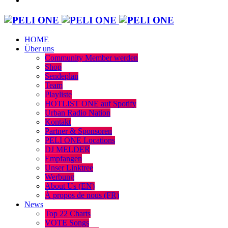
HOME
Über uns
Community Member werden
Shop
Sendeplan
Team
Playliste
HOTLIST ONE auf Spotify
Urban Radio Nation
Kontakt
Partner & Sponsoren
PELI ONE Locations
DJ MELDER
Empfangen
Unser Linktree
Werbung
About Us (EN)
À propos de nous (FR)
News
Top 22 Charts
VOTE Songs