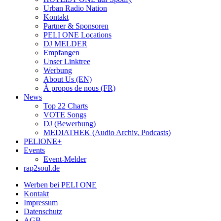
Urban Radio Nation
Kontakt
Partner & Sponsoren
PELI ONE Locations
DJ MELDER
Empfangen
Unser Linktree
Werbung
About Us (EN)
À propos de nous (FR)
News
Top 22 Charts
VOTE Songs
DJ (Bewerbung)
MEDIATHEK (Audio Archiv, Podcasts)
PELIONE+
Events
Event-Melder
rap2soul.de
Werben bei PELI ONE
Kontakt
Impressum
Datenschutz
AGB