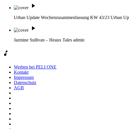
play_arrow
Urban Update Wochenzusammenfassung KW 43/23
Urban Up
play_arrow
Jazmine Sullivan – Heaux Tales
admin
music_note
Werben bei PELI ONE
Kontakt
Impressum
Datenschutz
AGB