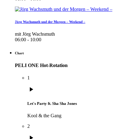
Jörg Wachsmuth und der Morgen – Weekend –
mit Jörg Wachsmuth
06:00 - 10:00
Chart
PELI ONE Hot-Rotation
1
play_arrow
Let's Party ft. Sha Sha Jones
Kool & the Gang
2
play_arrow