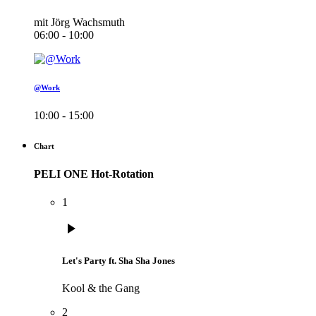
mit Jörg Wachsmuth
06:00 - 10:00
@Work
10:00 - 15:00
Chart
PELI ONE Hot-Rotation
1
play_arrow
Let's Party ft. Sha Sha Jones
Kool & the Gang
2