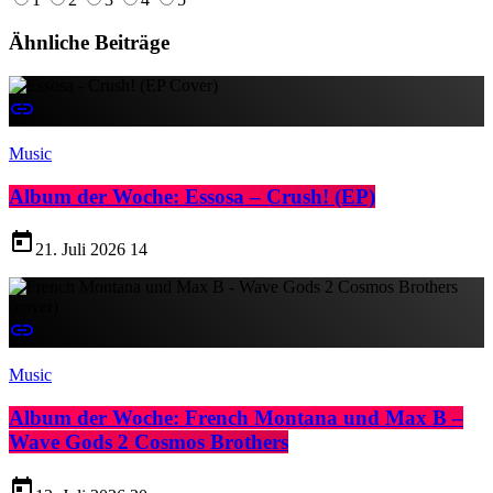
Ähnliche Beiträge
insert_link
Music
Album der Woche: Essosa – Crush! (EP)
today
21. Juli 2026
14
insert_link
Music
Album der Woche: French Montana und Max B –
Wave Gods 2 Cosmos Brothers
today