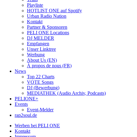
Playliste
HOTLIST ONE auf Spotify
Urban Radio Nation
Kontakt
Partner & Sponsoren
PELI ONE Locations
DJ MELDER
Empfangen
Unser Linktree
Werbung
About Us (EN)
À propos de nous (FR)
News
Top 22 Charts
VOTE Songs
DJ (Bewerbung)
MEDIATHEK (Audio Archiv, Podcasts)
PELIONE+
Events
Event-Melder
rap2soul.de
Werben bei PELI ONE
Kontakt
Impressum