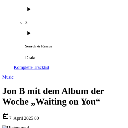
play_arrow
3
play_arrow
Search & Rescue
Drake
Komplette Tracklist
Music
Jon B mit dem Album der
Woche „Waiting on You“
today
7. April 2025
80