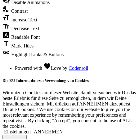
visibility_off
Disable Animations
nights_stay
Contrast
format_size
Increase Text
text_fields
Decrease Text
font_download
Readable Font
title
Mark Titles
link
Highlight Links & Buttons
favorite
Powered with
Love
by
Codenroll
Die EU-Information zut Verwendung von Cookies
Wir nutzen Cookies auf dieser Website, damit versuchen wir Dir das
beste Erlebnis für diese Seite zu ermöglichen, in dem wir Deine
Einstellungen sichern. Mit drücken auf ANNEHMEN akzeptierst
Du alle Cookies. / We use cookies on our website to give you the
most relevant experience by remembering your preferences and
repeat visits. By clicking “Accept”, you consent to the use of ALL
the cookies.
Einstellungen
ANNEHMEN