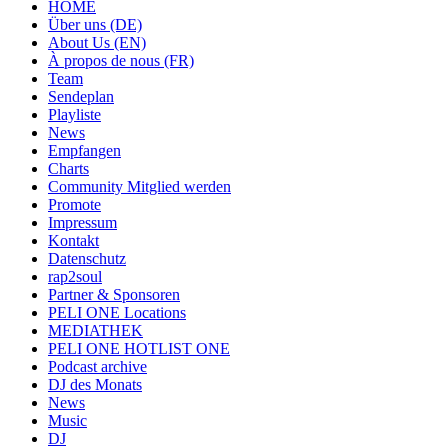
HOME
Über uns (DE)
About Us (EN)
À propos de nous (FR)
Team
Sendeplan
Playliste
News
Empfangen
Charts
Community Mitglied werden
Promote
Impressum
Kontakt
Datenschutz
rap2soul
Partner & Sponsoren
PELI ONE Locations
MEDIATHEK
PELI ONE HOTLIST ONE
Podcast archive
DJ des Monats
News
Music
DJ