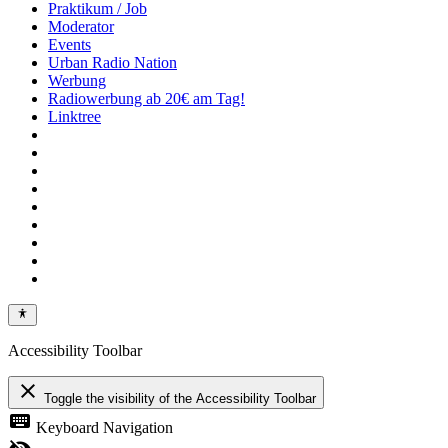
Praktikum / Job
Moderator
Events
Urban Radio Nation
Werbung
Radiowerbung ab 20€ am Tag!
Linktree
Accessibility Toolbar
close
Toggle the visibility of the Accessibility Toolbar
keyboard
Keyboard Navigation