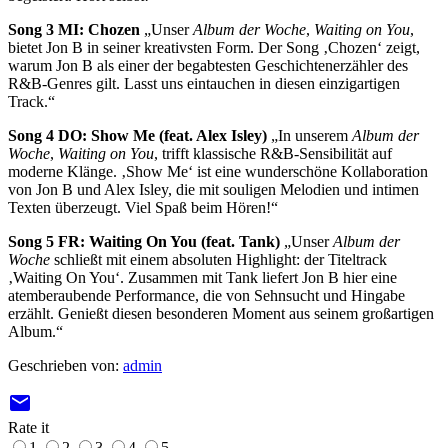
Song 3 MI: Chozen
„Unser
Album der Woche
,
Waiting on You
,
bietet Jon B in seiner kreativsten Form. Der Song ‚Chozen‘ zeigt,
warum Jon B als einer der begabtesten Geschichtenerzähler des
R&B-Genres gilt. Lasst uns eintauchen in diesen einzigartigen
Track.“
Song 4 DO: Show Me (feat. Alex Isley)
„In unserem
Album der
Woche
,
Waiting on You
, trifft klassische R&B-Sensibilität auf
moderne Klänge. ‚Show Me‘ ist eine wunderschöne Kollaboration
von Jon B und Alex Isley, die mit souligen Melodien und intimen
Texten überzeugt. Viel Spaß beim Hören!“
Song 5 FR: Waiting On You (feat. Tank)
„Unser
Album der
Woche
schließt mit einem absoluten Highlight: der Titeltrack
‚Waiting On You‘. Zusammen mit Tank liefert Jon B hier eine
atemberaubende Performance, die von Sehnsucht und Hingabe
erzählt. Genießt diesen besonderen Moment aus seinem großartigen
Album.“
Geschrieben von:
admin
email
Rate it
1
2
3
4
5