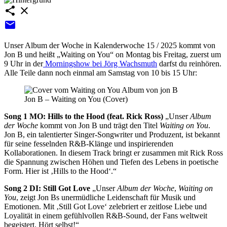
share
close
email
Unser Album der Woche in Kalenderwoche 15 / 2025 kommt von
Jon B und heißt „Waiting on You“ on Montag bis Freitag, zuerst um
9 Uhr in der
Morningshow bei Jörg Wachsmuth
darfst du reinhören.
Alle Teile dann noch einmal am Samstag von 10 bis 15 Uhr:
Jon B – Waiting on You (Cover)
Song 1 MO: Hills to the Hood (feat. Rick Ross)
„Unser
Album
der Woche
kommt von Jon B und trägt den Titel
Waiting on You
.
Jon B, ein talentierter Singer-Songwriter und Produzent, ist bekannt
für seine fesselnden R&B-Klänge und inspirierenden
Kollaborationen. In diesem Track bringt er zusammen mit Rick Ross
die Spannung zwischen Höhen und Tiefen des Lebens in poetische
Form. Hier ist ‚Hills to the Hood‘.“
Song 2 DI: Still Got Love
„Unser
Album der Woche
,
Waiting on
You
, zeigt Jon Bs unermüdliche Leidenschaft für Musik und
Emotionen. Mit ‚Still Got Love‘ zelebriert er zeitlose Liebe und
Loyalität in einem gefühlvollen R&B-Sound, der Fans weltweit
begeistert. Hört selbst!“