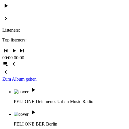
play_arrow
keyboard_arrow_right
Listeners:
Top listeners:
skip_previous
play_arrow
skip_next
00:00
00:00
playlist_play
chevron_left
chevron_left
Zum Album gehen
play_arrow
PELI ONE
Dein neues Urban Music Radio
play_arrow
PELI ONE BER
Berlin