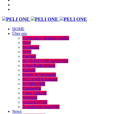
HOME
Über uns
Community Member werden
Shop
Sendeplan
Team
Playliste
HOTLIST ONE auf Spotify
Urban Radio Nation
Kontakt
Partner & Sponsoren
PELI ONE Locations
DJ MELDER
Empfangen
Unser Linktree
Werbung
About Us (EN)
À propos de nous (FR)
News