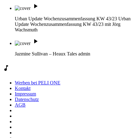
play_arrow
Urban Update Wochenzusammenfassung KW 43/23
Urban
Update Wochenzusammenfassung KW 43/23 mit Jörg
Wachsmuth
play_arrow
Jazmine Sullivan – Heaux Tales
admin
music_note
Werben bei PELI ONE
Kontakt
Impressum
Datenschutz
AGB