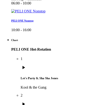
06:00 - 10:00
PELI ONE Nonstop
10:00 - 16:00
Chart
PELI ONE Hot-Rotation
1
play_arrow
Let's Party ft. Sha Sha Jones
Kool & the Gang
2
play_arrow