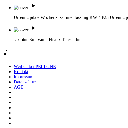
play_arrow
Urban Update Wochenzusammenfassung KW 43/23
Urban Up
play_arrow
Jazmine Sullivan – Heaux Tales
admin
music_note
Werben bei PELI ONE
Kontakt
Impressum
Datenschutz
AGB