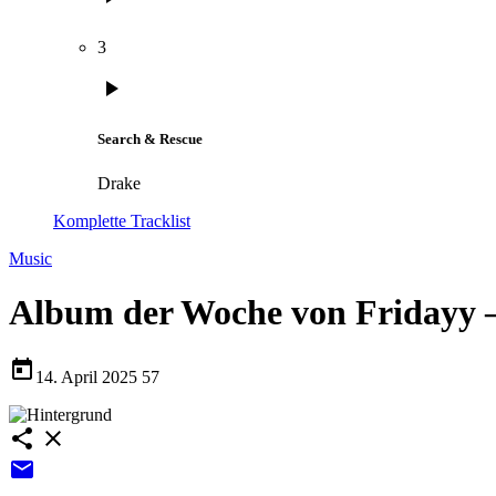
3
play_arrow
Search & Rescue
Drake
Komplette Tracklist
Music
Album der Woche von Fridayy 
today
14. April 2025
57
share
close
email