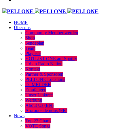
HOME
Über uns
Community Member werden
Shop
Sendeplan
Team
Playliste
HOTLIST ONE auf Spotify
Urban Radio Nation
Kontakt
Partner & Sponsoren
PELI ONE Locations
DJ MELDER
Empfangen
Unser Linktree
Werbung
About Us (EN)
À propos de nous (FR)
News
Top 22 Charts
VOTE Songs