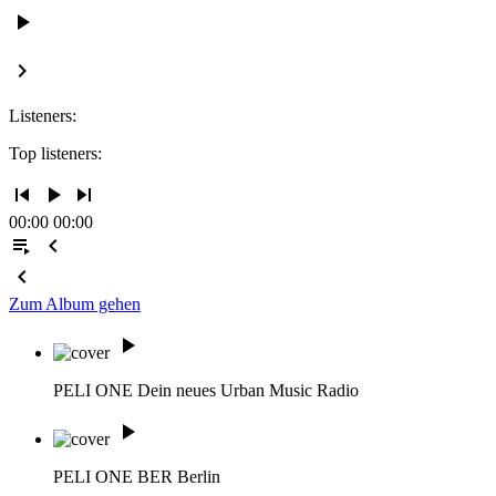
play_arrow
keyboard_arrow_right
Listeners:
Top listeners:
skip_previous
play_arrow
skip_next
00:00
00:00
playlist_play
chevron_left
chevron_left
Zum Album gehen
play_arrow
PELI ONE
Dein neues Urban Music Radio
play_arrow
PELI ONE BER
Berlin