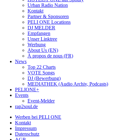
Urban Radio Nation
Kontakt
Partner & Sponsoren
PELI ONE Locations
DJ MELDER
Empfangen
Unser Linktree
Werbung
About Us (EN)
À propos de nous (FR)
News
Top 22 Charts
VOTE Songs
DJ (Bewerbung)
MEDIATHEK (Audio Archiv, Podcasts)
PELIONE+
Events
Event-Melder
rap2soul.de
Werben bei PELI ONE
Kontakt
Impressum
Datenschutz
AGB