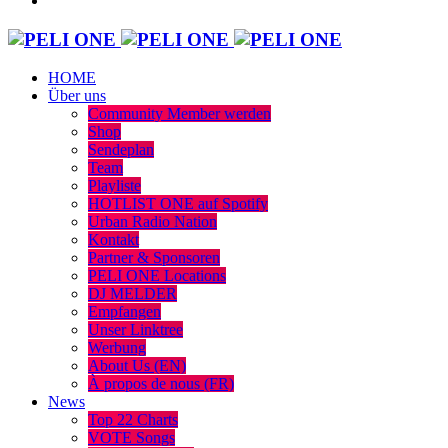
HOME
Über uns
Community Member werden
Shop
Sendeplan
Team
Playliste
HOTLIST ONE auf Spotify
Urban Radio Nation
Kontakt
Partner & Sponsoren
PELI ONE Locations
DJ MELDER
Empfangen
Unser Linktree
Werbung
About Us (EN)
À propos de nous (FR)
News
Top 22 Charts
VOTE Songs