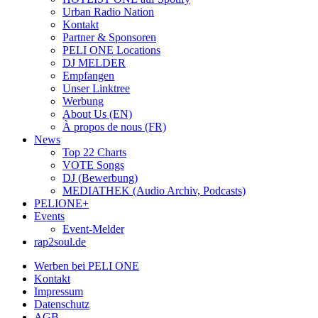
Urban Radio Nation
Kontakt
Partner & Sponsoren
PELI ONE Locations
DJ MELDER
Empfangen
Unser Linktree
Werbung
About Us (EN)
À propos de nous (FR)
News
Top 22 Charts
VOTE Songs
DJ (Bewerbung)
MEDIATHEK (Audio Archiv, Podcasts)
PELIONE+
Events
Event-Melder
rap2soul.de
Werben bei PELI ONE
Kontakt
Impressum
Datenschutz
AGB