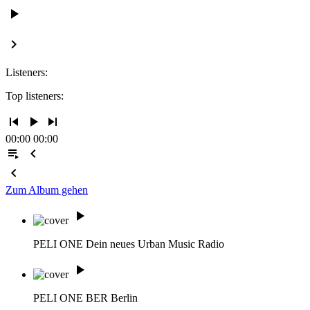
play_arrow
keyboard_arrow_right
Listeners:
Top listeners:
skip_previous
play_arrow
skip_next
00:00
00:00
playlist_play
chevron_left
chevron_left
Zum Album gehen
play_arrow
PELI ONE
Dein neues Urban Music Radio
play_arrow
PELI ONE BER
Berlin