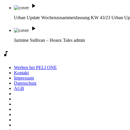
play_arrow
Urban Update Wochenzusammenfassung KW 43/23
Urban Up
play_arrow
Jazmine Sullivan – Heaux Tales
admin
music_note
Werben bei PELI ONE
Kontakt
Impressum
Datenschutz
AGB