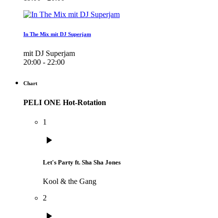
In The Mix mit DJ Superjam
mit DJ Superjam
20:00 - 22:00
Chart
PELI ONE Hot-Rotation
1
play_arrow
Let's Party ft. Sha Sha Jones
Kool & the Gang
2
play_arrow