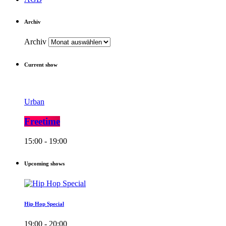
Archiv
Archiv
Current show
Urban
Freetime
15:00 - 19:00
Upcoming shows
Hip Hop Special
19:00 - 20:00