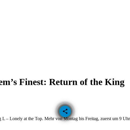
m’s Finest: Return of the King
email
share
g L –
Lonely at the Top
. Mehr von Montag bis Freitag, zuerst um 9 Uhr