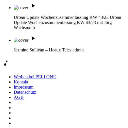
play_arrow
Urban Update Wochenzusammenfassung KW 43/23
Urban
Update Wochenzusammenfassung KW 43/23 mit Jörg
Wachsmuth
play_arrow
Jazmine Sullivan – Heaux Tales
admin
music_note
Werben bei PELI ONE
Kontakt
Impressum
Datenschutz
AGB