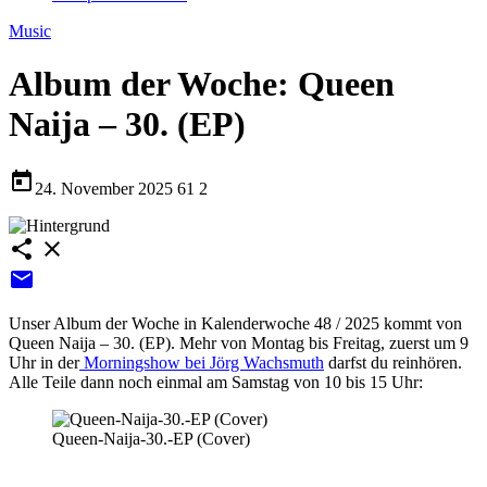
Music
Album der Woche: Queen
Naija – 30. (EP)
today
24. November 2025
61
2
share
close
email
Unser Album der Woche in Kalenderwoche 48 / 2025 kommt von
Queen Naija –
30. (EP)
. Mehr von Montag bis Freitag, zuerst um 9
Uhr in der
Morningshow bei Jörg Wachsmuth
darfst du reinhören.
Alle Teile dann noch einmal am Samstag von 10 bis 15 Uhr:
Queen-Naija-30.-EP (Cover)