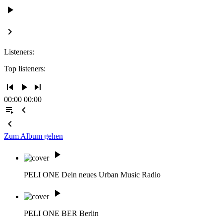
play_arrow
keyboard_arrow_right
Listeners:
Top listeners:
skip_previous
play_arrow
skip_next
00:00
00:00
playlist_play
chevron_left
chevron_left
Zum Album gehen
play_arrow
PELI ONE
Dein neues Urban Music Radio
play_arrow
PELI ONE BER
Berlin