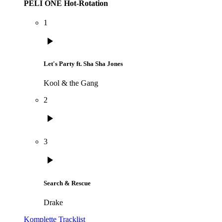
PELI ONE Hot-Rotation
1
play_arrow
Let's Party ft. Sha Sha Jones
Kool & the Gang
2
play_arrow
3
play_arrow
Search & Rescue
Drake
Komplette Tracklist