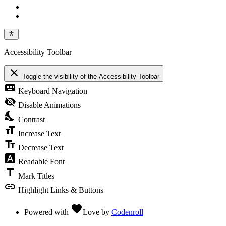
Accessibility Toolbar
close
Toggle the visibility of the Accessibility Toolbar
keyboard
Keyboard Navigation
visibility_off
Disable Animations
nights_stay
Contrast
format_size
Increase Text
text_fields
Decrease Text
font_download
Readable Font
title
Mark Titles
link
Highlight Links & Buttons
favorite
Powered with
Love
by
Codenroll