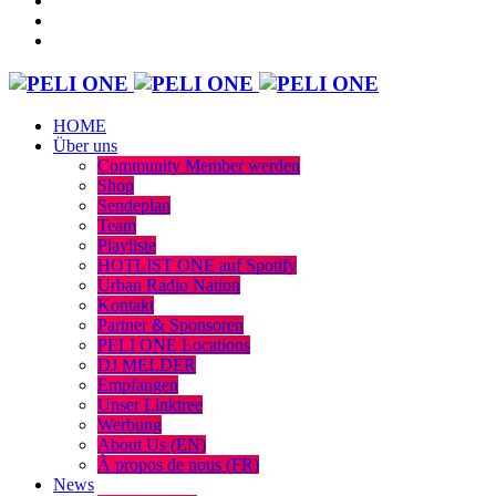
HOME
Über uns
Community Member werden
Shop
Sendeplan
Team
Playliste
HOTLIST ONE auf Spotify
Urban Radio Nation
Kontakt
Partner & Sponsoren
PELI ONE Locations
DJ MELDER
Empfangen
Unser Linktree
Werbung
About Us (EN)
À propos de nous (FR)
News