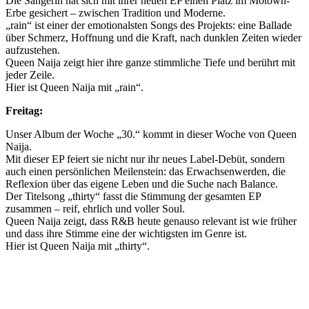
Die Sängerin hat sich mit ihrer neuen EP einen Platz im Motown-
Erbe gesichert – zwischen Tradition und Moderne.
„rain“ ist einer der emotionalsten Songs des Projekts: eine Ballade
über Schmerz, Hoffnung und die Kraft, nach dunklen Zeiten wieder
aufzustehen.
Queen Naija zeigt hier ihre ganze stimmliche Tiefe und berührt mit
jeder Zeile.
Hier ist Queen Naija mit „rain“.
Freitag:
Unser Album der Woche „30.“ kommt in dieser Woche von Queen
Naija.
Mit dieser EP feiert sie nicht nur ihr neues Label-Debüt, sondern
auch einen persönlichen Meilenstein: das Erwachsenwerden, die
Reflexion über das eigene Leben und die Suche nach Balance.
Der Titelsong „thirty“ fasst die Stimmung der gesamten EP
zusammen – reif, ehrlich und voller Soul.
Queen Naija zeigt, dass R&B heute genauso relevant ist wie früher
und dass ihre Stimme eine der wichtigsten im Genre ist.
Hier ist Queen Naija mit „thirty“.