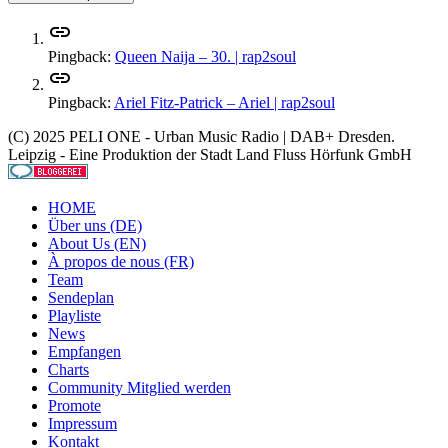
link
Pingback:
Queen Naija – 30. | rap2soul
link
Pingback:
Ariel Fitz-Patrick – Ariel | rap2soul
(C) 2025 PELI ONE - Urban Music Radio | DAB+ Dresden.
Leipzig - Eine Produktion der Stadt Land Fluss Hörfunk GmbH
HOME
Über uns (DE)
About Us (EN)
À propos de nous (FR)
Team
Sendeplan
Playliste
News
Empfangen
Charts
Community Mitglied werden
Promote
Impressum
Kontakt