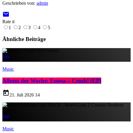
Geschrieben von:
admin
email
Rate it
1
2
3
4
5
Ähnliche Beiträge
insert_link
Music
Album der Woche: Essosa – Crush! (EP)
today
21. Juli 2026
14
insert_link
Music