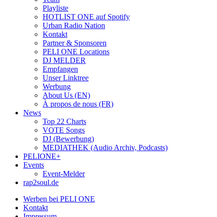
Playliste
HOTLIST ONE auf Spotify
Urban Radio Nation
Kontakt
Partner & Sponsoren
PELI ONE Locations
DJ MELDER
Empfangen
Unser Linktree
Werbung
About Us (EN)
À propos de nous (FR)
News
Top 22 Charts
VOTE Songs
DJ (Bewerbung)
MEDIATHEK (Audio Archiv, Podcasts)
PELIONE+
Events
Event-Melder
rap2soul.de
Werben bei PELI ONE
Kontakt
Impressum