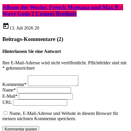
Album der Woche: French Montana und Max B –
Wave Gods 2 Cosmos Brothers
today
13. Juli 2026
20
Beitrags-Kommentare (2)
Hinterlassen Sie eine Antwort
Ihre E-Mail-Adresse wird nicht veröffentlicht. Pflichtfelder sind mit
* gekennzeichnet
Kommentar*
Name*
E-Mail*
URL
Name, E-Mail-Adresse und Website in diesem Browser für
meinen nächsten Kommentar speichern.