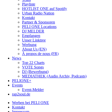
Playliste
HOTLIST ONE auf Spotify
Urban Radio Nation
Kontakt
Partner & Sponsoren
PELI ONE Locations
DJ MELDER
Empfangen
Unser Linktree
Werbung
About Us (EN)
À propos de nous (FR)
News
Top 22 Charts
VOTE Songs
DJ (Bewerbung)
MEDIATHEK (Audio Archiv, Podcasts)
PELIONE+
Events
Event-Melder
rap2soul.de
Werben bei PELI ONE
Kontakt
Impressum