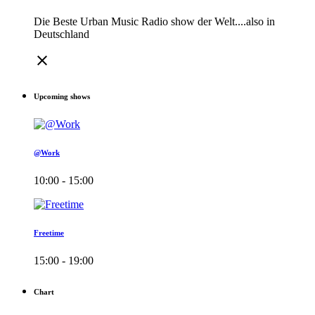
Die Beste Urban Music Radio show der Welt....also in
Deutschland
close
Upcoming shows
@Work
10:00 - 15:00
Freetime
15:00 - 19:00
Chart