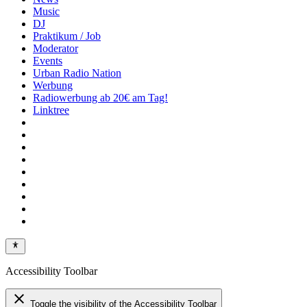
Music
DJ
Praktikum / Job
Moderator
Events
Urban Radio Nation
Werbung
Radiowerbung ab 20€ am Tag!
Linktree
Accessibility Toolbar
close
Toggle the visibility of the Accessibility Toolbar