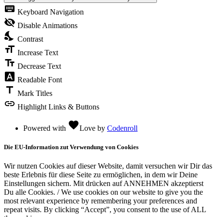
keyboard
Keyboard Navigation
visibility_off
Disable Animations
nights_stay
Contrast
format_size
Increase Text
text_fields
Decrease Text
font_download
Readable Font
title
Mark Titles
link
Highlight Links & Buttons
favorite
Powered with
Love
by
Codenroll
Die EU-Information zut Verwendung von Cookies
Wir nutzen Cookies auf dieser Website, damit versuchen wir Dir das
beste Erlebnis für diese Seite zu ermöglichen, in dem wir Deine
Einstellungen sichern. Mit drücken auf ANNEHMEN akzeptierst
Du alle Cookies. / We use cookies on our website to give you the
most relevant experience by remembering your preferences and
repeat visits. By clicking “Accept”, you consent to the use of ALL