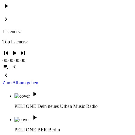
play_arrow
keyboard_arrow_right
Listeners:
Top listeners:
skip_previous
play_arrow
skip_next
00:00
00:00
playlist_play
chevron_left
chevron_left
Zum Album gehen
play_arrow
PELI ONE
Dein neues Urban Music Radio
play_arrow
PELI ONE BER
Berlin