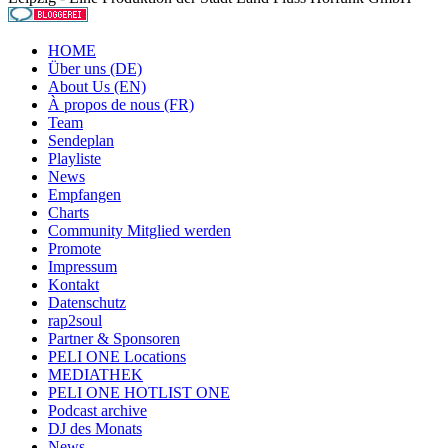
HOME
Über uns (DE)
About Us (EN)
À propos de nous (FR)
Team
Sendeplan
Playliste
News
Empfangen
Charts
Community Mitglied werden
Promote
Impressum
Kontakt
Datenschutz
rap2soul
Partner & Sponsoren
PELI ONE Locations
MEDIATHEK
PELI ONE HOTLIST ONE
Podcast archive
DJ des Monats
News