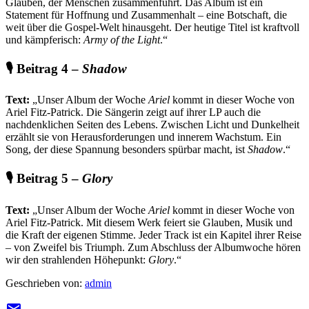
Glauben, der Menschen zusammenführt. Das Album ist ein
Statement für Hoffnung und Zusammenhalt – eine Botschaft, die
weit über die Gospel-Welt hinausgeht. Der heutige Titel ist kraftvoll
und kämpferisch:
Army of the Light
.“
🎙️ Beitrag 4 –
Shadow
Text:
„Unser Album der Woche
Ariel
kommt in dieser Woche von
Ariel Fitz-Patrick. Die Sängerin zeigt auf ihrer LP auch die
nachdenklichen Seiten des Lebens. Zwischen Licht und Dunkelheit
erzählt sie von Herausforderungen und innerem Wachstum. Ein
Song, der diese Spannung besonders spürbar macht, ist
Shadow
.“
🎙️ Beitrag 5 –
Glory
Text:
„Unser Album der Woche
Ariel
kommt in dieser Woche von
Ariel Fitz-Patrick. Mit diesem Werk feiert sie Glauben, Musik und
die Kraft der eigenen Stimme. Jeder Track ist ein Kapitel ihrer Reise
– von Zweifel bis Triumph. Zum Abschluss der Albumwoche hören
wir den strahlenden Höhepunkt:
Glory
.“
Geschrieben von:
admin
email