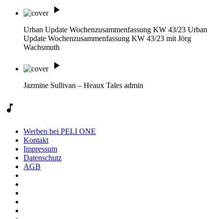
play_arrow
Urban Update Wochenzusammenfassung KW 43/23
Urban
Update Wochenzusammenfassung KW 43/23 mit Jörg
Wachsmuth
play_arrow
Jazmine Sullivan – Heaux Tales
admin
music_note
Werben bei PELI ONE
Kontakt
Impressum
Datenschutz
AGB