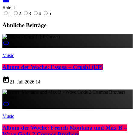
Rate it
1
2
3
4
5
Ähnliche Beiträge
insert_link
Music
Album der Woche: Essosa – Crush! (EP)
today
21. Juli 2026
14
insert_link
Music
Album der Woche: French Montana und Max B –
Wave Gods 2 Cosmos Brothers