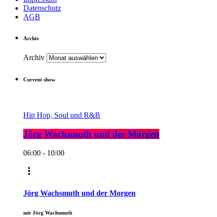
Datenschutz
AGB
Archiv
Archiv
Current show
Hip Hop, Soul und R&B
Jörg Wachsmuth und der Morgen
06:00 - 10:00
more_vert
Jörg Wachsmuth und der Morgen
mit Jörg Wachsmuth