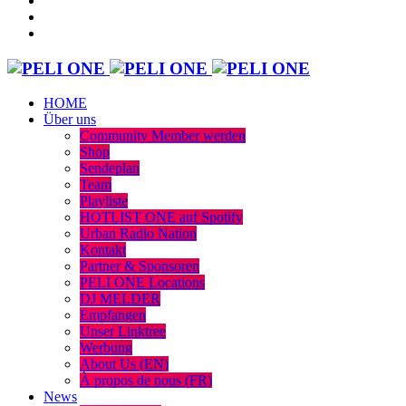
HOME
Über uns
Community Member werden
Shop
Sendeplan
Team
Playliste
HOTLIST ONE auf Spotify
Urban Radio Nation
Kontakt
Partner & Sponsoren
PELI ONE Locations
DJ MELDER
Empfangen
Unser Linktree
Werbung
About Us (EN)
À propos de nous (FR)
News