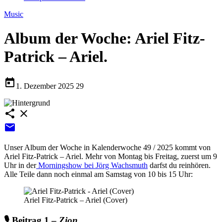
Music
Album der Woche: Ariel Fitz-
Patrick – Ariel.
today
1. Dezember 2025
29
share
close
email
Unser Album der Woche in Kalenderwoche 49 / 2025 kommt von
Ariel Fitz-Patrick – Ariel. Mehr von Montag bis Freitag, zuerst um 9
Uhr in der
Morningshow bei Jörg Wachsmuth
darfst du reinhören.
Alle Teile dann noch einmal am Samstag von 10 bis 15 Uhr:
Ariel Fitz-Patrick – Ariel (Cover)
🎙️ Beitrag 1 –
Zion