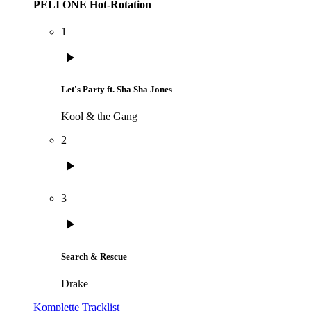
PELI ONE Hot-Rotation
1
play_arrow
Let's Party ft. Sha Sha Jones
Kool & the Gang
2
play_arrow
3
play_arrow
Search & Rescue
Drake
Komplette Tracklist