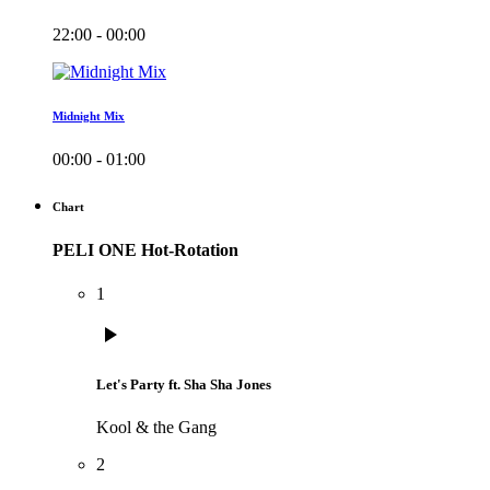
22:00 - 00:00
Midnight Mix
00:00 - 01:00
Chart
PELI ONE Hot-Rotation
1
play_arrow
Let's Party ft. Sha Sha Jones
Kool & the Gang
2