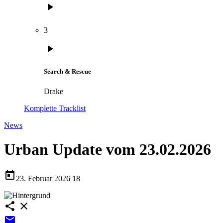
play_arrow
3
play_arrow
Search & Rescue
Drake
Komplette Tracklist
News
Urban Update vom 23.02.2026
today
23. Februar 2026
18
share
close
email