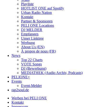
Playliste
HOTLIST ONE auf Spotify
Urban Radio Nation
Kontakt
Partner & Sponsoren
PELI ONE Locations
DJ MELDER
Empfangen
Unser Linktree
Werbung
About Us (EN)
À propos de nous (FR)
News
Top 22 Charts
VOTE Songs
DJ (Bewerbung)
MEDIATHEK (Audio Archiv, Podcasts)
PELIONE+
Events
Event-Melder
rap2soul.de
Werben bei PELI ONE
Kontakt
Impressum