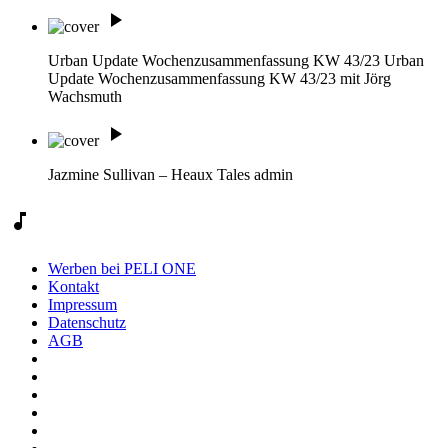
play_arrow
Urban Update Wochenzusammenfassung KW 43/23
Urban
Update Wochenzusammenfassung KW 43/23 mit Jörg
Wachsmuth
play_arrow
Jazmine Sullivan – Heaux Tales
admin
music_note
Werben bei PELI ONE
Kontakt
Impressum
Datenschutz
AGB