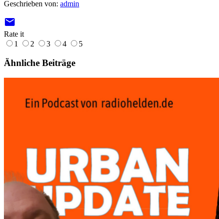
Geschrieben von:
admin
email
Rate it
1
2
3
4
5
Ähnliche Beiträge