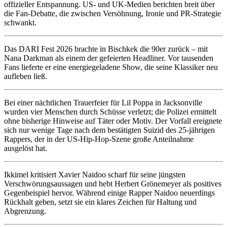
offizieller Entspannung. US- und UK-Medien berichten breit über
die Fan-Debatte, die zwischen Versöhnung, Ironie und PR-Strategie
schwankt.
Das DARI Fest 2026 brachte in Bischkek die 90er zurück – mit
Nana Darkman als einem der gefeierten Headliner. Vor tausenden
Fans lieferte er eine energiegeladene Show, die seine Klassiker neu
aufleben ließ.
Bei einer nächtlichen Trauerfeier für Lil Poppa in Jacksonville
wurden vier Menschen durch Schüsse verletzt; die Polizei ermittelt
ohne bisherige Hinweise auf Täter oder Motiv. Der Vorfall ereignete
sich nur wenige Tage nach dem bestätigten Suizid des 25‑jährigen
Rappers, der in der US‑Hip-Hop‑Szene große Anteilnahme
ausgelöst hat.
Ikkimel kritisiert Xavier Naidoo scharf für seine jüngsten
Verschwörungsaussagen und hebt Herbert Grönemeyer als positives
Gegenbeispiel hervor. Während einige Rapper Naidoo neuerdings
Rückhalt geben, setzt sie ein klares Zeichen für Haltung und
Abgrenzung.