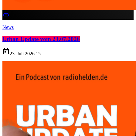
insert_link
News
Urban Update vom 23.07.2026
today
23. Juli 2026
15