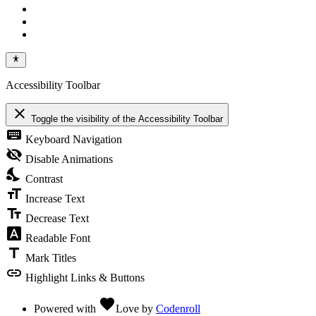
Accessibility Toolbar
close
Toggle the visibility of the Accessibility Toolbar
keyboard
Keyboard Navigation
visibility_off
Disable Animations
nights_stay
Contrast
format_size
Increase Text
text_fields
Decrease Text
font_download
Readable Font
title
Mark Titles
link
Highlight Links & Buttons
favorite
Powered with
Love
by
Codenroll