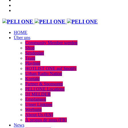
HOME
Über uns
Community Member werden
Shop
Sendeplan
Team
Playliste
HOTLIST ONE auf Spotify
Urban Radio Nation
Kontakt
Partner & Sponsoren
PELI ONE Locations
DJ MELDER
Empfangen
Unser Linktree
Werbung
About Us (EN)
À propos de nous (FR)
News