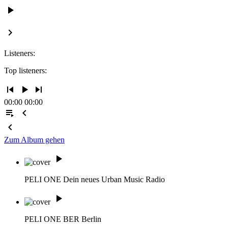
play_arrow
keyboard_arrow_right
Listeners:
Top listeners:
skip_previous
play_arrow
skip_next
00:00
00:00
playlist_play
chevron_left
chevron_left
Zum Album gehen
play_arrow
PELI ONE
Dein neues Urban Music Radio
play_arrow
PELI ONE BER
Berlin