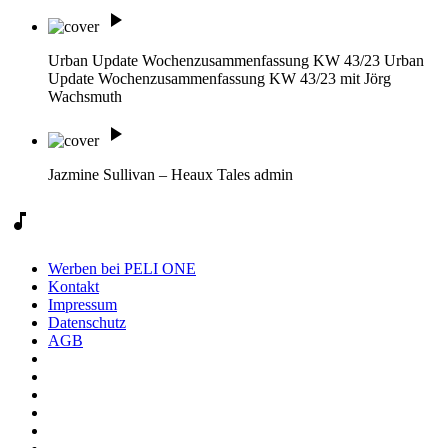
play_arrow
Urban Update Wochenzusammenfassung KW 43/23
Urban
Update Wochenzusammenfassung KW 43/23 mit Jörg
Wachsmuth
play_arrow
Jazmine Sullivan – Heaux Tales
admin
music_note
Werben bei PELI ONE
Kontakt
Impressum
Datenschutz
AGB