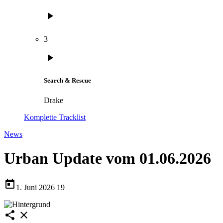
play_arrow
3
play_arrow
Search & Rescue
Drake
Komplette Tracklist
News
Urban Update vom 01.06.2026
today
1. Juni 2026
19
share
close