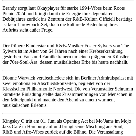
Brandy sorgt laut Okayplayer für starke 1994‑Vibes beim Roots
Picnic 2024 und bringt damit die Energie ihres legendären
Debütjahres zurück ins Zentrum der R&B‑Kultur. Offiziell bestätigt
ist kein Throwback‑Set, doch die kulturelle Bedeutung ihres
Auftritts steht außer Frage.
Der frühere Kinderstar und R&B‑Musiker Foster Sylvers von The
Sylvers ist im Alter von 64 Jahren nach einer Krebserkrankung
gestorben. Fans und Familie trauern um einen prägenden Künstler
der 70er‑Soul‑Ära, dessen musikalisches Erbe bis heute nachhallt.
Dionne Warwick verabschiedete sich im Berliner Admiralspalast mit
zwei emotionalen Abschiedskonzerten, begleitet von der
Klassischen Philharmonie Nordwest. Die von Veranstalter Schramm
kuratierte Einladung stellte das Zusammenbringen von Menschen in
den Mittelpunkt und machte den Abend zu einem warmen,
musikalischen Erlebnis.
Kingsley Q tritt am 01. Juni als Opening Act bei Mo’Jams im Mojo
Jazz Café in Hamburg auf und bringt seine Mischung aus Soul,
R&B und Afro-Vibes zurück auf die Bühne. Die Veranstaltung