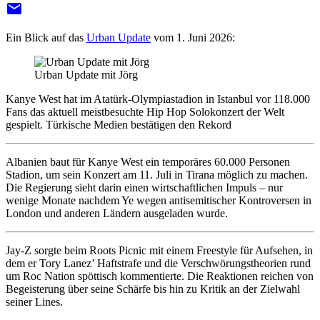
email
Ein Blick auf das
Urban Update
vom 1. Juni 2026:
Urban Update mit Jörg
Kanye West hat im Atatürk-Olympiastadion in Istanbul vor 118.000
Fans das aktuell meistbesuchte Hip Hop Solokonzert der Welt
gespielt. Türkische Medien bestätigen den Rekord
Albanien baut für Kanye West ein temporäres 60.000 Personen
Stadion, um sein Konzert am 11. Juli in Tirana möglich zu machen.
Die Regierung sieht darin einen wirtschaftlichen Impuls – nur
wenige Monate nachdem Ye wegen antisemitischer Kontroversen in
London und anderen Ländern ausgeladen wurde.
Jay-Z sorgte beim Roots Picnic mit einem Freestyle für Aufsehen, in
dem er Tory Lanez’ Haftstrafe und die Verschwörungstheorien rund
um Roc Nation spöttisch kommentierte. Die Reaktionen reichen von
Begeisterung über seine Schärfe bis hin zu Kritik an der Zielwahl
seiner Lines.