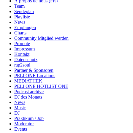
À propos de nous (FR)
Team
Sendeplan
Playliste
News
Empfangen
Charts
Community Mitglied werden
Promote
Impressum
Kontakt
Datenschutz
rap2soul
Partner & Sponsoren
PELI ONE Locations
MEDIATHEK
PELI ONE HOTLIST ONE
Podcast archive
DJ des Monats
News
Music
DJ
Praktikum / Job
Moderator
Events