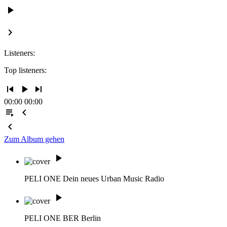
play_arrow
keyboard_arrow_right
Listeners:
Top listeners:
skip_previous
play_arrow
skip_next
00:00
00:00
playlist_play
chevron_left
chevron_left
Zum Album gehen
play_arrow
PELI ONE
Dein neues Urban Music Radio
play_arrow
PELI ONE BER
Berlin