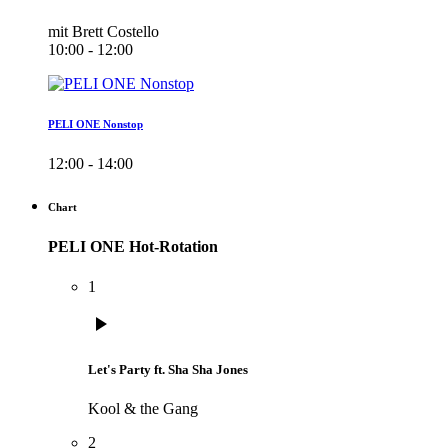
mit Brett Costello
10:00 - 12:00
PELI ONE Nonstop
12:00 - 14:00
Chart
PELI ONE Hot-Rotation
1
play_arrow
Let's Party ft. Sha Sha Jones
Kool & the Gang
2