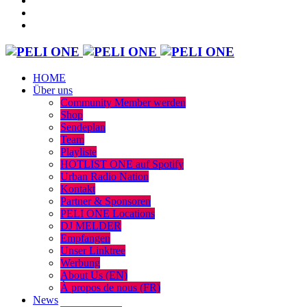
HOME
Über uns
Community Member werden
Shop
Sendeplan
Team
Playliste
HOTLIST ONE auf Spotify
Urban Radio Nation
Kontakt
Partner & Sponsoren
PELI ONE Locations
DJ MELDER
Empfangen
Unser Linktree
Werbung
About Us (EN)
À propos de nous (FR)
News