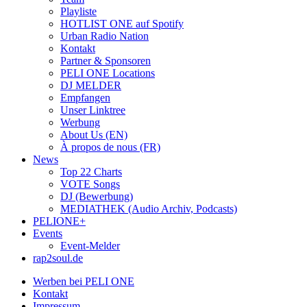
Playliste
HOTLIST ONE auf Spotify
Urban Radio Nation
Kontakt
Partner & Sponsoren
PELI ONE Locations
DJ MELDER
Empfangen
Unser Linktree
Werbung
About Us (EN)
À propos de nous (FR)
News
Top 22 Charts
VOTE Songs
DJ (Bewerbung)
MEDIATHEK (Audio Archiv, Podcasts)
PELIONE+
Events
Event-Melder
rap2soul.de
Werben bei PELI ONE
Kontakt
Impressum