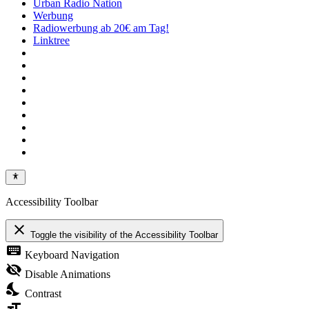
Urban Radio Nation
Werbung
Radiowerbung ab 20€ am Tag!
Linktree
Accessibility Toolbar
close
Toggle the visibility of the Accessibility Toolbar
keyboard
Keyboard Navigation
visibility_off
Disable Animations
nights_stay
Contrast
format_size