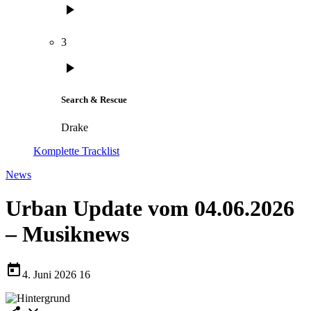
play_arrow
3
play_arrow
Search & Rescue
Drake
Komplette Tracklist
News
Urban Update vom 04.06.2026
– Musiknews
today
4. Juni 2026
16