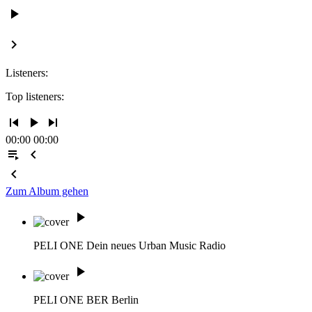
play_arrow
keyboard_arrow_right
Listeners:
Top listeners:
skip_previous
play_arrow
skip_next
00:00
00:00
playlist_play
chevron_left
chevron_left
Zum Album gehen
play_arrow
PELI ONE
Dein neues Urban Music Radio
play_arrow
PELI ONE BER
Berlin