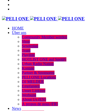
HOME
Über uns
Community Member werden
Shop
Sendeplan
Team
Playliste
HOTLIST ONE auf Spotify
Urban Radio Nation
Kontakt
Partner & Sponsoren
PELI ONE Locations
DJ MELDER
Empfangen
Unser Linktree
Werbung
About Us (EN)
À propos de nous (FR)
News