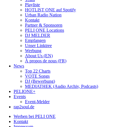
Playliste
HOTLIST ONE auf Spotify
Urban Radio Nation
Kontakt
Partner & Sponsoren
PELI ONE Locations
DJ MELDER
Empfangen
Unser Linktree
Werbung
About Us (EN)
À propos de nous (FR)
News
Top 22 Charts
VOTE Songs
DJ (Bewerbung)
MEDIATHEK (Audio Archiv, Podcasts)
PELIONE+
Events
Event-Melder
rap2soul.de
Werben bei PELI ONE
Kontakt
Impressum