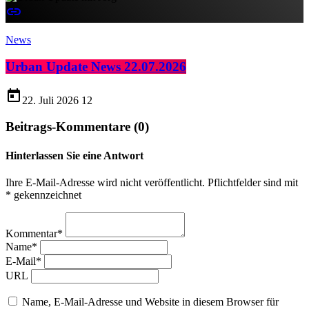
insert_link
News
Urban Update News 22.07.2026
today
22. Juli 2026
12
Beitrags-Kommentare (0)
Hinterlassen Sie eine Antwort
Ihre E-Mail-Adresse wird nicht veröffentlicht. Pflichtfelder sind mit
* gekennzeichnet
Kommentar*
Name*
E-Mail*
URL
Name, E-Mail-Adresse und Website in diesem Browser für