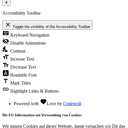
Accessibility Toolbar
close
Toggle the visibility of the Accessibility Toolbar
keyboard
Keyboard Navigation
visibility_off
Disable Animations
nights_stay
Contrast
format_size
Increase Text
text_fields
Decrease Text
font_download
Readable Font
title
Mark Titles
link
Highlight Links & Buttons
favorite
Powered with
Love
by
Codenroll
Die EU-Information zut Verwendung von Cookies
Wir nutzen Cookies auf dieser Website, damit versuchen wir Dir das