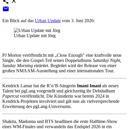
share
close
email
Ein Blick auf das
Urban Update
vom 3. Juni 2026:
Urban Update mit Jörg
PJ Morton veröffentlicht mit „Close Enough“ eine kraftvolle neue
Single, die den Gospel‑Teil seines Doppelalbums
Saturday Night,
Sunday Morning
einleitet. Begleitet wird der Release von einer
großen NMAAM‑Ausstellung und einer internationalen Tour.
Kendrick Lamar hat die R’n’B-Sängerin
Imani Imani
als neues
Talent bei pgLang vorgestellt und gleichzeitig ihr Debütalbum
Papercut
veröffentlicht. Die Künstlerin war bereits 2024 in
Kendrick-Projekten involviert und gilt nun als vielversprechende
Erweiterung des pgLang-Universums.
Shakira, Madonna und BTS headlinen die erste Halftime‑Show
eines WM‑Finales und verwandeln das Endspiel 2026 in ein