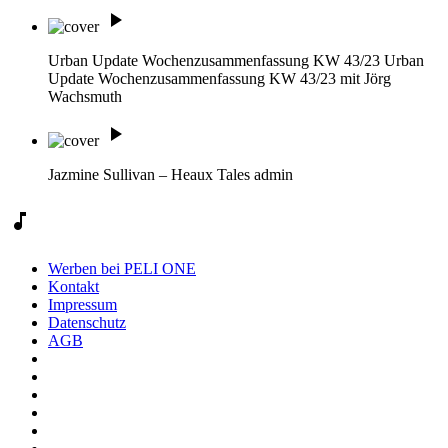
play_arrow
Urban Update Wochenzusammenfassung KW 43/23
Urban
Update Wochenzusammenfassung KW 43/23 mit Jörg
Wachsmuth
play_arrow
Jazmine Sullivan – Heaux Tales
admin
music_note
Werben bei PELI ONE
Kontakt
Impressum
Datenschutz
AGB