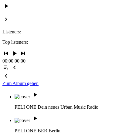
play_arrow
keyboard_arrow_right
Listeners:
Top listeners:
skip_previous
play_arrow
skip_next
00:00
00:00
playlist_play
chevron_left
chevron_left
Zum Album gehen
play_arrow
PELI ONE
Dein neues Urban Music Radio
play_arrow
PELI ONE BER
Berlin