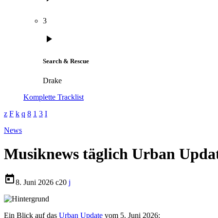
3
play_arrow
Search & Rescue
Drake
Komplette Tracklist
News
Musiknews täglich Urban Updat
today
8. Juni 2026
20
Ein Blick auf das
Urban Update
vom 5. Juni 2026: