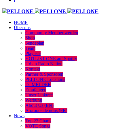
HOME
Über uns
Community Member werden
Shop
Sendeplan
Team
Playliste
HOTLIST ONE auf Spotify
Urban Radio Nation
Kontakt
Partner & Sponsoren
PELI ONE Locations
DJ MELDER
Empfangen
Unser Linktree
Werbung
About Us (EN)
À propos de nous (FR)
News
Top 22 Charts
VOTE Songs