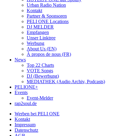
Urban Radio Nation
Kontakt
Partner & Sponsoren
PELI ONE Locations
DJ MELDER
Empfangen
Unser Linktree
Werbung
About Us (EN)
À propos de nous (FR)
News
Top 22 Charts
VOTE Songs
DJ (Bewerbung)
MEDIATHEK (Audio Archiv, Podcasts)
PELIONE+
Events
Event-Melder
rap2soul.de
Werben bei PELI ONE
Kontakt
Impressum
Datenschutz
AGB