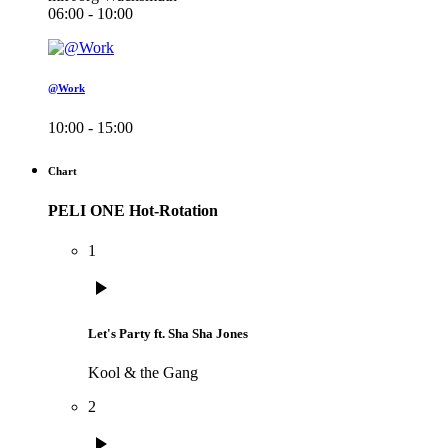
06:00 - 10:00
@Work
10:00 - 15:00
Chart
PELI ONE Hot-Rotation
1
play_arrow
Let's Party ft. Sha Sha Jones
Kool & the Gang
2
play_arrow