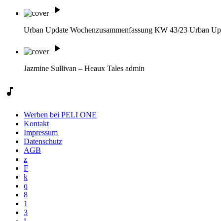
play_arrow
Urban Update Wochenzusammenfassung KW 43/23
Urban Up
play_arrow
Jazmine Sullivan – Heaux Tales
admin
music_note
Werben bei PELI ONE
Kontakt
Impressum
Datenschutz
AGB