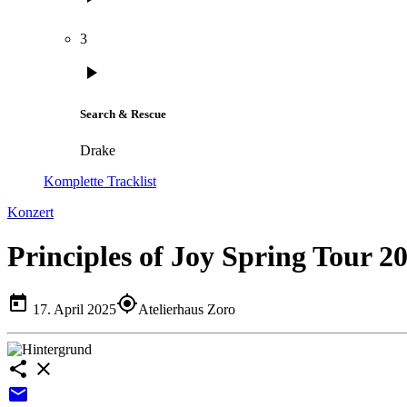
3
play_arrow
Search & Rescue
Drake
Komplette Tracklist
Konzert
Principles of Joy Spring Tour 2
today
my_location
17. April 2025
Atelierhaus Zoro
share
close
email