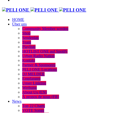
HOME
Über uns
Community Member werden
Shop
Sendeplan
Team
Playliste
HOTLIST ONE auf Spotify
Urban Radio Nation
Kontakt
Partner & Sponsoren
PELI ONE Locations
DJ MELDER
Empfangen
Unser Linktree
Werbung
About Us (EN)
À propos de nous (FR)
News
Top 22 Charts
VOTE Songs