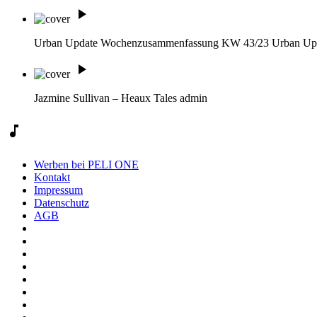
play_arrow
Urban Update Wochenzusammenfassung KW 43/23
Urban Up
play_arrow
Jazmine Sullivan – Heaux Tales
admin
music_note
Werben bei PELI ONE
Kontakt
Impressum
Datenschutz
AGB