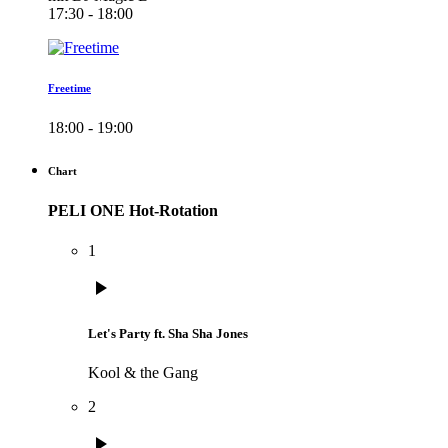
17:30 - 18:00
Freetime
18:00 - 19:00
Chart
PELI ONE Hot-Rotation
1
play_arrow
Let's Party ft. Sha Sha Jones
Kool & the Gang
2
play_arrow