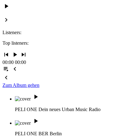
play_arrow
keyboard_arrow_right
Listeners:
Top listeners:
skip_previous
play_arrow
skip_next
00:00
00:00
playlist_play
chevron_left
chevron_left
Zum Album gehen
play_arrow
PELI ONE
Dein neues Urban Music Radio
play_arrow
PELI ONE BER
Berlin