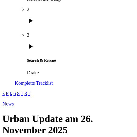
2
play_arrow
3
play_arrow
Search & Rescue
Drake
Komplette Tracklist
News
Urban Update am 26.
November 2025