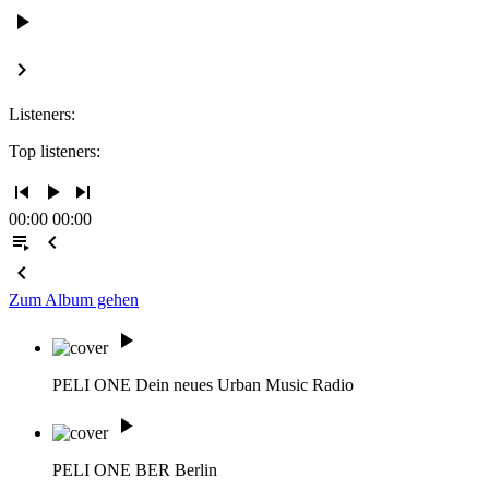
play_arrow
keyboard_arrow_right
Listeners:
Top listeners:
skip_previous
play_arrow
skip_next
00:00
00:00
playlist_play
chevron_left
chevron_left
Zum Album gehen
play_arrow
PELI ONE
Dein neues Urban Music Radio
play_arrow
PELI ONE BER
Berlin