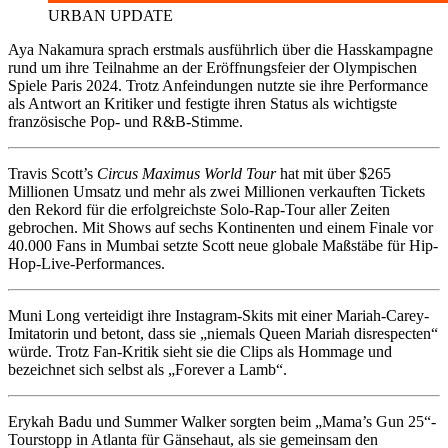
URBAN UPDATE
Aya Nakamura sprach erstmals ausführlich über die Hasskampagne
rund um ihre Teilnahme an der Eröffnungsfeier der Olympischen
Spiele Paris 2024. Trotz Anfeindungen nutzte sie ihre Performance
als Antwort an Kritiker und festigte ihren Status als wichtigste
französische Pop- und R&B-Stimme.
Travis Scott’s
Circus Maximus World Tour
hat mit über $265
Millionen Umsatz und mehr als zwei Millionen verkauften Tickets
den Rekord für die erfolgreichste Solo-Rap-Tour aller Zeiten
gebrochen. Mit Shows auf sechs Kontinenten und einem Finale vor
40.000 Fans in Mumbai setzte Scott neue globale Maßstäbe für Hip-
Hop-Live-Performances.
Muni Long verteidigt ihre Instagram-Skits mit einer Mariah-Carey-
Imitatorin und betont, dass sie „niemals Queen Mariah disrespecten“
würde. Trotz Fan-Kritik sieht sie die Clips als Hommage und
bezeichnet sich selbst als „Forever a Lamb“.
Erykah Badu und Summer Walker sorgten beim „Mama’s Gun 25“-
Tourstopp in Atlanta für Gänsehaut, als sie gemeinsam den