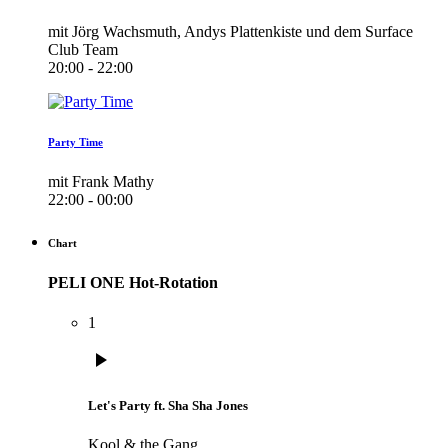
mit Jörg Wachsmuth, Andys Plattenkiste und dem Surface
Club Team
20:00 - 22:00
Party Time
mit Frank Mathy
22:00 - 00:00
Chart
PELI ONE Hot-Rotation
1
play_arrow
Let's Party ft. Sha Sha Jones
Kool & the Gang