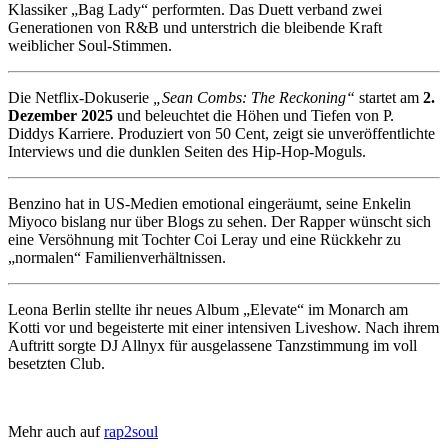
Klassiker „Bag Lady“ performten. Das Duett verband zwei
Generationen von R&B und unterstrich die bleibende Kraft
weiblicher Soul-Stimmen.
Die Netflix-Dokuserie
„Sean Combs: The Reckoning“
startet am
2.
Dezember 2025
und beleuchtet die Höhen und Tiefen von P.
Diddys Karriere. Produziert von 50 Cent, zeigt sie unveröffentlichte
Interviews und die dunklen Seiten des Hip-Hop-Moguls.
Benzino hat in US-Medien emotional eingeräumt, seine Enkelin
Miyoco bislang nur über Blogs zu sehen. Der Rapper wünscht sich
eine Versöhnung mit Tochter Coi Leray und eine Rückkehr zu
„normalen“ Familienverhältnissen.
Leona Berlin stellte ihr neues Album „Elevate“ im Monarch am
Kotti vor und begeisterte mit einer intensiven Liveshow. Nach ihrem
Auftritt sorgte DJ Allnyx für ausgelassene Tanzstimmung im voll
besetzten Club.
Mehr auch auf
rap2soul