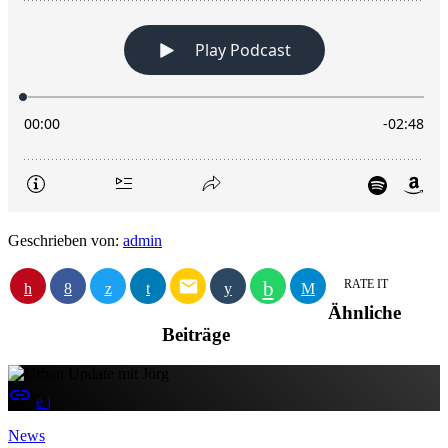
Geschrieben von:
admin
email
RATE IT
Ähnliche
Beiträge
insert_link
News