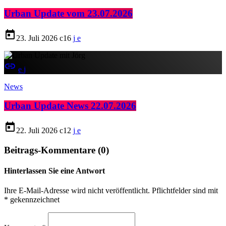
Urban Update vom 23.07.2026
today
23. Juli 2026
16
insert_link
News
Urban Update News 22.07.2026
today
22. Juli 2026
12
Beitrags-Kommentare (0)
Hinterlassen Sie eine Antwort
Ihre E-Mail-Adresse wird nicht veröffentlicht. Pflichtfelder sind mit
* gekennzeichnet