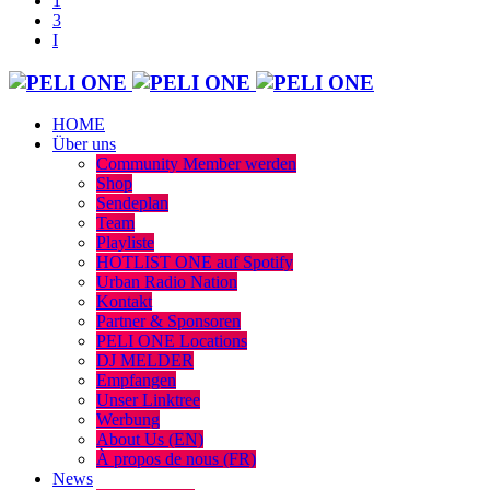
HOME
Über uns
Community Member werden
Shop
Sendeplan
Team
Playliste
HOTLIST ONE auf Spotify
Urban Radio Nation
Kontakt
Partner & Sponsoren
PELI ONE Locations
DJ MELDER
Empfangen
Unser Linktree
Werbung
About Us (EN)
À propos de nous (FR)
News