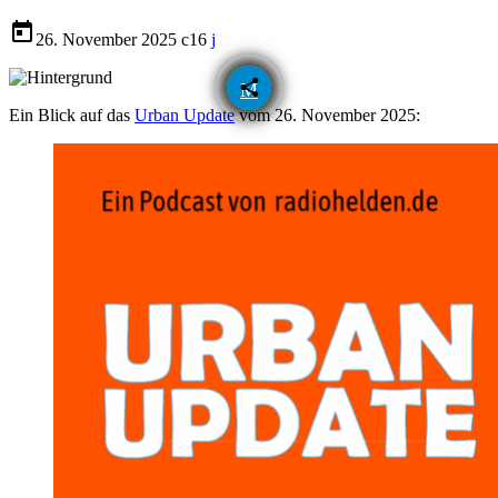
today
26. November 2025
16
email
share
Ein Blick auf das
Urban Update
vom 26. November 2025: