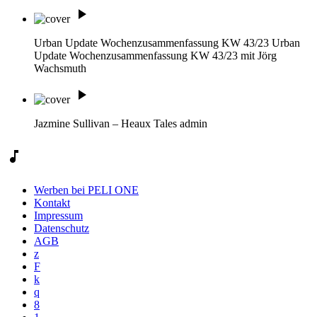
play_arrow
Urban Update Wochenzusammenfassung KW 43/23
Urban
Update Wochenzusammenfassung KW 43/23 mit Jörg
Wachsmuth
play_arrow
Jazmine Sullivan – Heaux Tales
admin
music_note
Werben bei PELI ONE
Kontakt
Impressum
Datenschutz
AGB