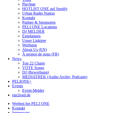
Playliste
HOTLIST ONE auf Spotify
Urban Radio Nation
Kontakt
Partner & Sponsoren
PELI ONE Locations
DJ MELDER
Empfangen
Unser Linktree
Werbung
About Us (EN)
À propos de nous (FR)
News
Top 22 Charts
VOTE Songs
DJ (Bewerbung)
MEDIATHEK (Audio Archiv, Podcasts)
PELIONE+
Events
Event-Melder
rap2soul.de
Werben bei PELI ONE
Kontakt
Impressum