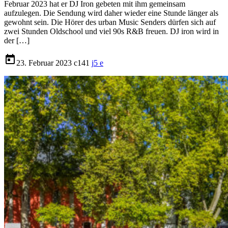
Februar 2023 hat er DJ Iron gebeten mit ihm gemeinsam
aufzulegen. Die Sendung wird daher wieder eine Stunde länger als
gewohnt sein. Die Hörer des urban Music Senders dürfen sich auf
zwei Stunden Oldschool und viel 90s R&B freuen. DJ iron wird in
der […]
today
23. Februar 2023
141
5