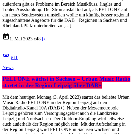
außerdem gibt es Probleme im Bereich Musikfluss, Jingles und
Trailer-Ausstrahlung. Der Stromausfall trat auf, als PELI ONE auf
ein neues Sendesystem umstellen wollte um künftig besser regional
zugeschnittene Angebote für die DAB+-Regionen in Sachsen und
Rheinland-Pfalz unterbreiten zu […]
today
1. Mai 2023
48
insert_link
1
News
PELI ONE wächst in Sachsen – Urban Music Radio
startet in der Region Leipzig über DAB+
Mit dem heutigen Montag (3. April 2023) startet das beliebte Urban
Music Radio PELI ONE in der Region Leipzig auf dem
Digitalradio-Kanal 10A (DAB+). Neben der Messemetropole
Leipzig gehören zum Versorgungsgebiet auch die Landkreise
Leipzig und Nordsachsen. Der Outdoor-Empfang wird teilweise
auch außerhalb der Region möglich sein. Mit der Aufschaltung in
der Region Leipzig wird PELI ONE in Sachsen wachsen und