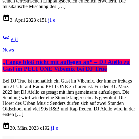
seinen terrestrischen Empfangsbereich erheblich erweitern. Die
musikalische Mischung des […]
today
3. April 2023
151
1
insert_link
1
News
„Fange bloß nicht mit auflegen an“ – DJ Aiello zu
Gast im PELI ONE Vibemix bei DJ True
Bei DJ True ist monatlich ein Gast im Vibemix, der immer freitags
um 21 Uhr auf Radio PELI ONE zu hören ist. Für den 31. März
2023 hat DJ Aiello zugesagt mit ihm gemeinsam aufzulegen. Die
Sendung wird wieder eine Stunde länger sein als gewohnt. Die
Hörer des Urban Music Senders dürfen sich auf zwei Stunden
Oldschool und viel 90s R&B und Rap freuen. DJ Aiello wird in der
ersten […]
today
30. März 2023
192
1