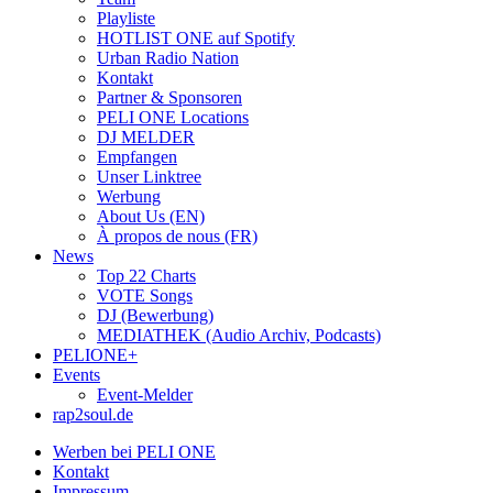
Playliste
HOTLIST ONE auf Spotify
Urban Radio Nation
Kontakt
Partner & Sponsoren
PELI ONE Locations
DJ MELDER
Empfangen
Unser Linktree
Werbung
About Us (EN)
À propos de nous (FR)
News
Top 22 Charts
VOTE Songs
DJ (Bewerbung)
MEDIATHEK (Audio Archiv, Podcasts)
PELIONE+
Events
Event-Melder
rap2soul.de
Werben bei PELI ONE
Kontakt
Impressum