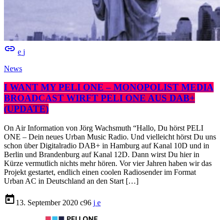
insert_link
News
I WANT MY PELI ONE – MONOPOLIST MEDIA
BROADCAST WIRFT PELI ONE AUS DAB+
(UPDATE)
On Air Information von Jörg Wachsmuth “Hallo, Du hörst PELI
ONE – Dein neues Urban Music Radio. Und vielleicht hörst Du uns
schon über Digitalradio DAB+ in Hamburg auf Kanal 10D und in
Berlin und Brandenburg auf Kanal 12D. Dann wirst Du hier in
Kürze vermutlich nichts mehr hören. Vor vier Jahren haben wir das
Projekt gestartet, endlich einen coolen Radiosender im Format
Urban AC in Deutschland an den Start […]
today
13. September 2020
96