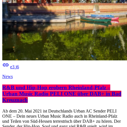
insert_link
3
6
News
R&B und Hip-Hop erobern Rheinland-Pfalz –
Urban Music Radio PELI ONE über DAB+ in Bad
Kreuznach
Ab dem 20. Mai 2021 ist Deutschlands Urban AC Sender PELI
ONE – Dein neues Urban Music Radio auch in Rheinland-Pfalz
und Teilen von Süd-Hessen terrestrisch über DAB+ zu hören. Der
Sender, der Hip-Hop, Soul und ganz viel R&B spielt, wird im