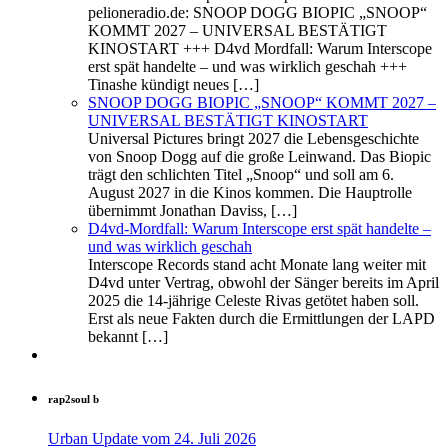
pelioneradio.de: SNOOP DOGG BIOPIC „SNOOP“
KOMMT 2027 – UNIVERSAL BESTÄTIGT
KINOSTART +++ D4vd Mordfall: Warum Interscope
erst spät handelte – und was wirklich geschah +++
Tinashe kündigt neues […]
SNOOP DOGG BIOPIC „SNOOP“ KOMMT 2027 –
UNIVERSAL BESTÄTIGT KINOSTART
Universal Pictures bringt 2027 die Lebensgeschichte
von Snoop Dogg auf die große Leinwand. Das Biopic
trägt den schlichten Titel „Snoop“ und soll am 6.
August 2027 in die Kinos kommen. Die Hauptrolle
übernimmt Jonathan Daviss, […]
D4vd-Mordfall: Warum Interscope erst spät handelte –
und was wirklich geschah
Interscope Records stand acht Monate lang weiter mit
D4vd unter Vertrag, obwohl der Sänger bereits im April
2025 die 14‑jährige Celeste Rivas getötet haben soll.
Erst als neue Fakten durch die Ermittlungen der LAPD
bekannt […]
rap2soul b
Urban Update vom 24. Juli 2026