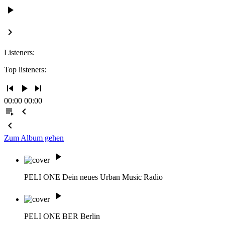
play_arrow
keyboard_arrow_right
Listeners:
Top listeners:
skip_previous
play_arrow
skip_next
00:00
00:00
playlist_play
chevron_left
chevron_left
Zum Album gehen
play_arrow
PELI ONE
Dein neues Urban Music Radio
play_arrow
PELI ONE BER
Berlin