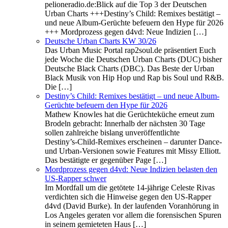
pelioneradio.de:Blick auf die Top 3 der Deutschen
Urban Charts +++Destiny’s Child: Remixes bestätigt –
und neue Album-Gerüchte befeuern den Hype für 2026
+++ Mordprozess gegen d4vd: Neue Indizien […]
Deutsche Urban Charts KW 30/26
Das Urban Music Portal rap2soul.de präsentiert Euch
jede Woche die Deutschen Urban Charts (DUC) bisher
Deutsche Black Charts (DBC). Das Beste der Urban
Black Musik von Hip Hop und Rap bis Soul und R&B.
Die […]
Destiny’s Child: Remixes bestätigt – und neue Album-
Gerüchte befeuern den Hype für 2026
Mathew Knowles hat die Gerüchteküche erneut zum
Brodeln gebracht: Innerhalb der nächsten 30 Tage
sollen zahlreiche bislang unveröffentlichte
Destiny’s‑Child‑Remixes erscheinen – darunter Dance‑
und Urban‑Versionen sowie Features mit Missy Elliott.
Das bestätigte er gegenüber Page […]
Mordprozess gegen d4vd: Neue Indizien belasten den
US‑Rapper schwer
Im Mordfall um die getötete 14‑jährige Celeste Rivas
verdichten sich die Hinweise gegen den US‑Rapper
d4vd (David Burke). In der laufenden Voranhörung in
Los Angeles geraten vor allem die forensischen Spuren
in seinem gemieteten Haus […]