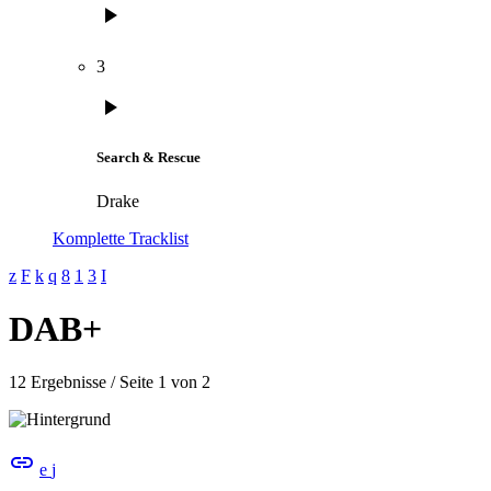
play_arrow
3
play_arrow
Search & Rescue
Drake
Komplette Tracklist
DAB+
12 Ergebnisse / Seite 1 von 2
insert_link