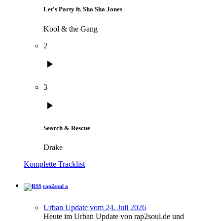
Let's Party ft. Sha Sha Jones
Kool & the Gang
2
play_arrow
3
play_arrow
Search & Rescue
Drake
Komplette Tracklist
rap2soul a
Urban Update vom 24. Juli 2026
Heute im Urban Update von rap2soul.de und