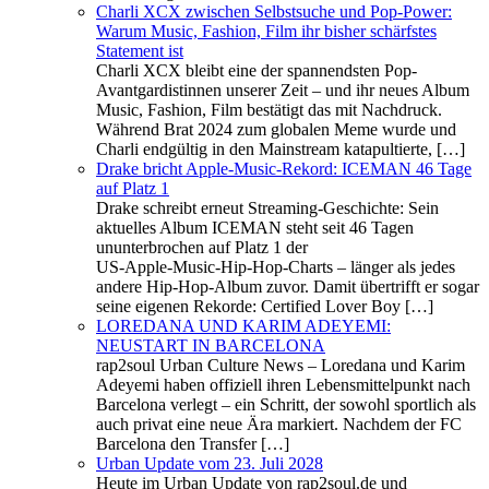
Charli XCX zwischen Selbstsuche und Pop-Power:
Warum Music, Fashion, Film ihr bisher schärfstes
Statement ist
Charli XCX bleibt eine der spannendsten Pop-
Avantgardistinnen unserer Zeit – und ihr neues Album
Music, Fashion, Film bestätigt das mit Nachdruck.
Während Brat 2024 zum globalen Meme wurde und
Charli endgültig in den Mainstream katapultierte, […]
Drake bricht Apple‑Music‑Rekord: ICEMAN 46 Tage
auf Platz 1
Drake schreibt erneut Streaming‑Geschichte: Sein
aktuelles Album ICEMAN steht seit 46 Tagen
ununterbrochen auf Platz 1 der
US‑Apple‑Music‑Hip‑Hop‑Charts – länger als jedes
andere Hip-Hop‑Album zuvor. Damit übertrifft er sogar
seine eigenen Rekorde: Certified Lover Boy […]
LOREDANA UND KARIM ADEYEMI:
NEUSTART IN BARCELONA
rap2soul Urban Culture News – Loredana und Karim
Adeyemi haben offiziell ihren Lebensmittelpunkt nach
Barcelona verlegt – ein Schritt, der sowohl sportlich als
auch privat eine neue Ära markiert. Nachdem der FC
Barcelona den Transfer […]
Urban Update vom 23. Juli 2028
Heute im Urban Update von rap2soul.de und