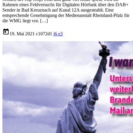
Rahmen eines Feldversuchs für Digitalen Hörfunk über den DAB+
Sender in Bad Kreuznach auf Kanal 12A ausgestrahlt. Eine
entsprechende Genehmigung der Medienanstalt Rheinland-Pfalz für
die WMG liegt vor. […]
today
19. Mai 2021
1072
1
6
3