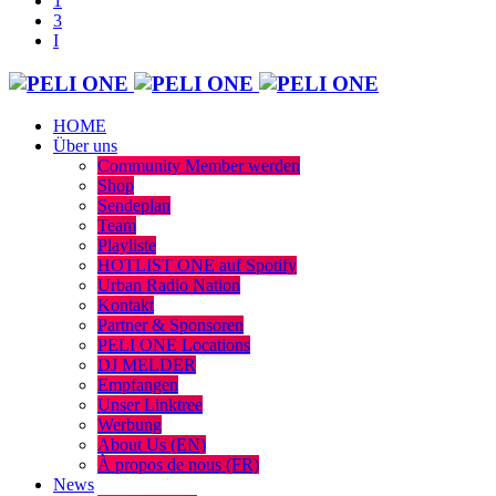
HOME
Über uns
Community Member werden
Shop
Sendeplan
Team
Playliste
HOTLIST ONE auf Spotify
Urban Radio Nation
Kontakt
Partner & Sponsoren
PELI ONE Locations
DJ MELDER
Empfangen
Unser Linktree
Werbung
About Us (EN)
À propos de nous (FR)
News