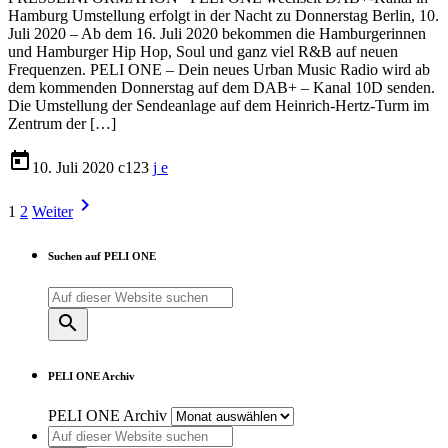
Hamburg Umstellung erfolgt in der Nacht zu Donnerstag Berlin, 10.
Juli 2020 – Ab dem 16. Juli 2020 bekommen die Hamburgerinnen
und Hamburger Hip Hop, Soul und ganz viel R&B auf neuen
Frequenzen. PELI ONE – Dein neues Urban Music Radio wird ab
dem kommenden Donnerstag auf dem DAB+ – Kanal 10D senden.
Die Umstellung der Sendeanlage auf dem Heinrich-Hertz-Turm im
Zentrum der […]
today
10. Juli 2020
123
navigate_next
1
2
Weiter
Suchen auf PELI ONE
search
PELI ONE Archiv
PELI ONE Archiv