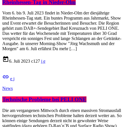
Rheinhessen-Tag in Nieder-Olm
Vom 6. bis 9. Juli 2023 findet in Nieder-Olm der diesjährige
Rheinhessen-Tag statt. Ein buntes Programm aus Jahrmarkt, Show
und Event erwartet die Besucherinnen und Besucher. Die Region
gehört zum DAB+-Sendegebiet Bad Kreuznach von PELI ONE.
Das wetter für das Wochenende mit Temperaturen über 30 Grad
verspricht ein sonniges Fest und lange Schlangen an der Getränke-
Ausgabe. In unserer Morning-Show "Jörg Wachsmuth und der
Morgen" am 6. Juli erfährst Du mehr […]
today
6. Juli 2023
127
insert_link
News
Technische Probleme bei PELI ONE
Die am vergangenen Mittwoch durch einen massiven Stromausfall
hervorgerufenen technischen Probleme halten derzeit weiter an. So
können einige Sendungen derzeit nicht in gewohnter Weise
stattfinden (dazu gehören D-Rap´n´B und Surface Radio Show)