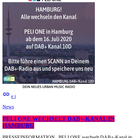
insert_link
News
PELI ONE WECHSELT DAB+-KANAL IN
HAMBURG
PRESSEINFORMATION PELI ONE wechselt DAB+-Kanal in