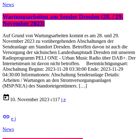
News
Wartungsarbeiten am Sender Dresden (28. / 29.
November 2023)
Auf Grund von Wartungsarbeiten kommt es am 28. und 29.
November 2023 zu vorübergehenden Abschaltungen der
Sendeanlage am Standort Dresden. Betroffen davon ist auch die
Versorgung der sächsischen Landeshauptstadt Dresden mit unserem
Radioprogramm PELI ONE - Urban Music Radio über DAB+. Der
Internetstream ist davon nicht betroffen. Beeinträchtigungsart:
Abschaltung Beginn: 2023-11-28 03:30:00 Ende: 2023-11-29
04:30:00 Informationen: Abschaltung Senderanlage Details:
Arbeiten / Wartungen an den Stromversorgungsanlagen
(MSP/NEA) des Standorteigentümers. […]
today
10. November 2023
117
insert_link
News