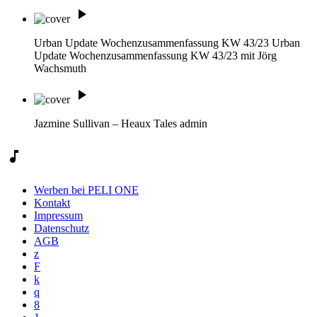
play_arrow
Urban Update Wochenzusammenfassung KW 43/23
Urban
Update Wochenzusammenfassung KW 43/23 mit Jörg
Wachsmuth
play_arrow
Jazmine Sullivan – Heaux Tales
admin
music_note
Werben bei PELI ONE
Kontakt
Impressum
Datenschutz
AGB